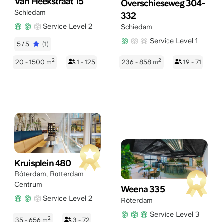
Van Heekstraat 15
Overschieseweg 304-
Schiedam
332
Service Level 2
Schiedam
Service Level 1
5/5
(1)
2
2
20 - 1500
m
1 - 125
236 - 858
m
19 - 71
Kruisplein 480
Róterdam
,
Rotterdam
Centrum
Weena 335
Service Level 2
Róterdam
Service Level 3
2
35 - 656
m
3 - 72