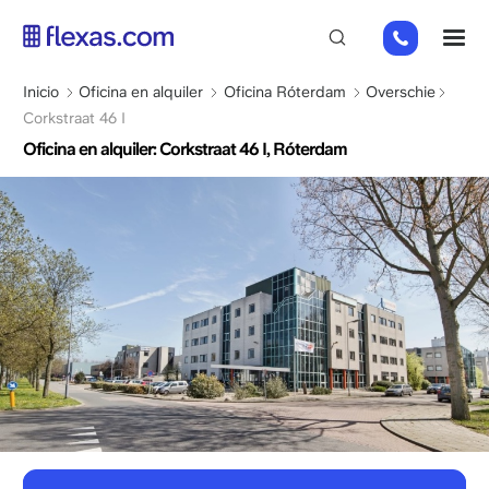
Pasar
+31
M
al
85
contenido
066
principal
Sobrescribir
Inicio
Oficina en alquiler
Oficina Róterdam
Overschie
23
enlaces
Corkstraat 46 I
93
de
Oficina en alquiler: Corkstraat 46 I, Róterdam
ayuda
a
la
navegación