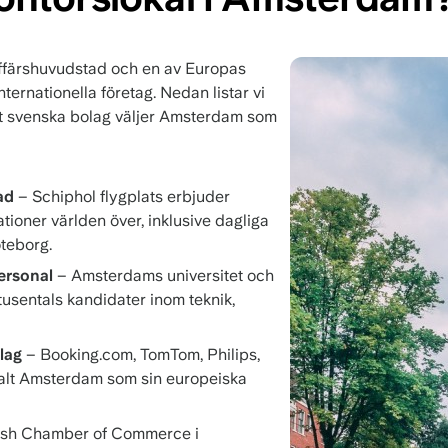
färshuvudstad och en av Europas
nternationella företag. Nedan listar vi
att svenska bolag väljer Amsterdam som
ad
– Schiphol flygplats erbjuder
nationer världen över, inklusive dagliga
teborg.
ersonal
– Amsterdams universitet och
tusentals kandidater inom teknik,
lag
– Booking.com, TomTom, Philips,
 valt Amsterdam som sin europeiska
sh Chamber of Commerce i