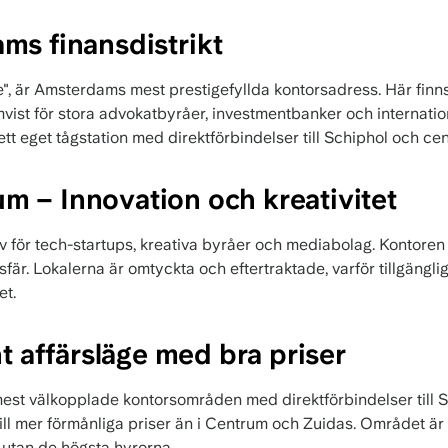
ms finansdistrikt
ile", är Amsterdams mest prestigefyllda kontorsadress. Här f
ist för stora advokatbyråer, investmentbanker och internation
ett eget tågstation med direktförbindelser till Schiphol och c
 – Innovation och kreativitet
 för tech-startups, kreativa byråer och mediabolag. Kontoren 
sfär. Lokalerna är omtyckta och eftertraktade, varför tillgängl
et.
nt affärsläge med bra priser
mest välkopplade kontorsområden med direktförbindelser till 
ill mer förmånliga priser än i Centrum och Zuidas. Området ä
e utan de högsta hyrorna.