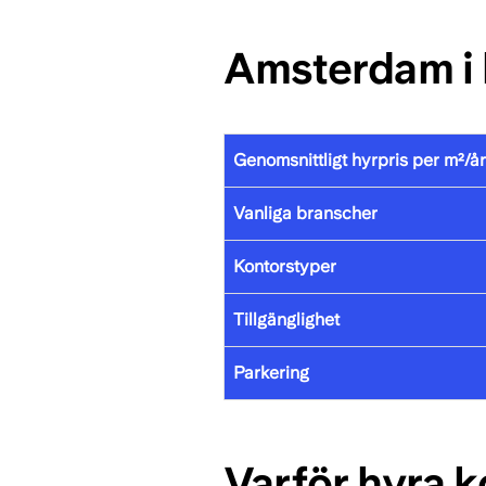
Amsterdam i 
Genomsnittligt hyrpris per m²/år
Vanliga branscher
Kontorstyper
Tillgänglighet
Parkering
Varför hyra 