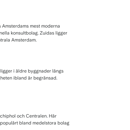
inns Amsterdams mest moderna
ella konsultbolag. Zuidas ligger
entrala Amsterdam.
ligger i äldre byggnader längs
igheten ibland är begränsad.
Schiphol och Centralen. Här
r populärt bland medelstora bolag