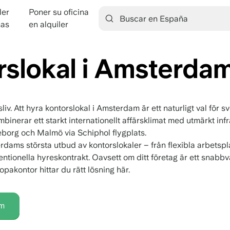
ler
Poner su oficina
ation
nas
en alquiler
rslokal i Amsterda
v. Att hyra kontorslokal i Amsterdam är ett naturligt val för s
mbinerar ett starkt internationellt affärsklimat med utmärkt inf
teborg och Malmö via Schiphol flygplats.
rdams största utbud av kontorslokaler – från flexibla arbetspl
ventionella hyreskontrakt. Oavsett om ditt företag är ett snabb
pakontor hittar du rätt lösning här.
am