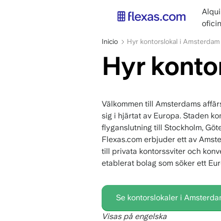
Pasar
main
Alqui
al
navig
ofici
contenido
ES
principal
Sobrescribir
Inicio
Hyr kontorslokal i Amsterdam
enlaces
Hyr konto
de
ayuda
a
la
Välkommen till Amsterdams affärsli
navegación
sig i hjärtat av Europa. Staden ko
flyganslutning till Stockholm, Gö
Flexas.com erbjuder ett av Amste
till privata kontorssviter och kon
etablerat bolag som söker ett Euro
Se kontorslokaler i Amsterd
Visas på engelska