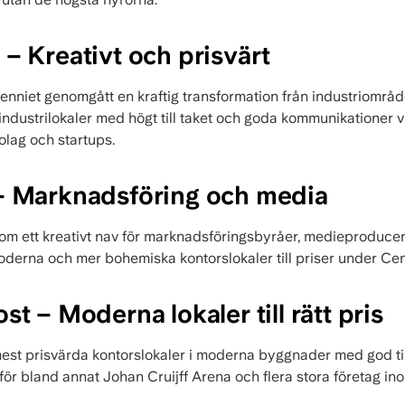
 Kreativt och prisvärt
niet genomgått en kraftig transformation från industriområde t
ndustrilokaler med högt till taket och goda kommunikationer v
olag och startups.
 Marknadsföring och media
m ett kreativt nav för marknadsföringsbyråer, medieproducen
derna och mer bohemiska kontorslokaler till priser under Cen
 – Moderna lokaler till rätt pris
st prisvärda kontorslokaler i moderna byggnader med god til
ör bland annat Johan Cruijff Arena och flera stora företag inom