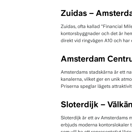
Zuidas – Amsterda
Zuidas, ofta kallad "Financial M
kontorsbyggnader och det är hemv
direkt vid ringvägen A10 och har 
Amsterdam Centrum
Amsterdams stadskärna är ett nav
kanalerna, vilket ger en unik atmo
Priserna speglar lägets attraktivit
Sloterdijk – Välkä
Sloterdijk är ett av Amsterdams 
erbjuds moderna kontorslokaler t
som vill ha ett representativt läg