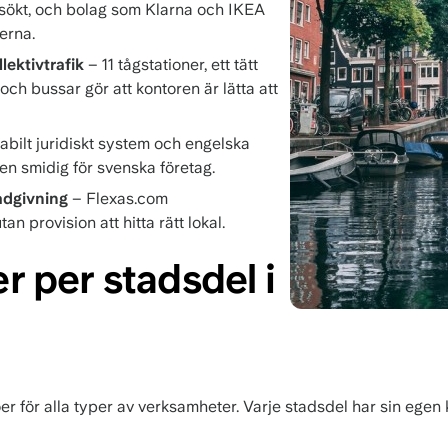
sökt, och bolag som Klarna och IKEA
erna.
lektivtrafik
– 11 tågstationer, ett tätt
ch bussar gör att kontoren är lätta att
abilt juridiskt system och engelska
en smidig för svenska företag.
ådgivning
– Flexas.com
an provision att hitta rätt lokal.
r per stadsdel i
 för alla typer av verksamheter. Varje stadsdel har sin egen 