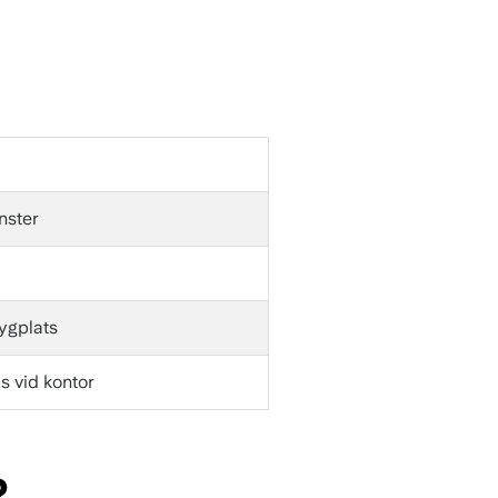
änster
lygplats
s vid kontor
?