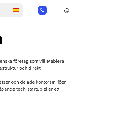
+31
202
269
112
m
venska företag som vill etablera
rastruktur och direkt
atser och delade kontorsmiljöer
växande tech-startup eller ett