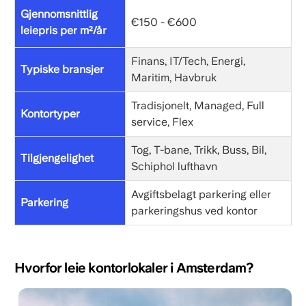
Gjennomsnittlig
€150 - €600
leiepris per m²/år
Finans, IT/Tech, Energi,
Typiske bransjer
Maritim, Havbruk
Tradisjonelt, Managed, Full
Kontortyper
service, Flex
Tog, T-bane, Trikk, Buss, Bil,
Tilgjengelighet
Schiphol lufthavn
Avgiftsbelagt parkering eller
Parkering
parkeringshus ved kontor
Hvorfor leie kontorlokaler i Amsterdam?