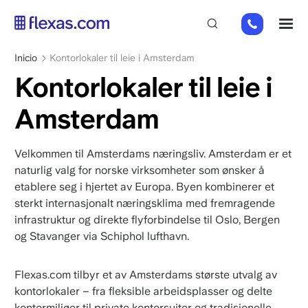
Pasar
+31
M
al
202
contenido
269
principal
Sobrescribir
Inicio
Kontorlokaler til leie i Amsterdam
112
enlaces
Kontorlokaler til leie i
de
ayuda
Amsterdam
a
la
Velkommen til Amsterdams næringsliv. Amsterdam er et
navegación
naturlig valg for norske virksomheter som ønsker å
etablere seg i hjertet av Europa. Byen kombinerer et
sterkt internasjonalt næringsklima med fremragende
infrastruktur og direkte flyforbindelse til Oslo, Bergen
og Stavanger via Schiphol lufthavn.
Flexas.com tilbyr et av Amsterdams største utvalg av
kontorlokaler – fra fleksible arbeidsplasser og delte
kontormiljøer til private kontorsuiter og tradisjonelle