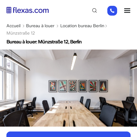
Aller
+49
M
au
151
contenu
26184223
principal
Fil
Accueil
Bureau à louer
Location bureau Berlin
d'Ariane
Münzstraße 12
Bureau à louer: Münzstraße 12, Berlin