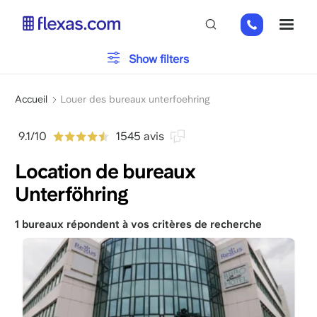
Aller
+49
ME
au
151
contenu
26184223
principal
Typologie du bureau
Show filters
Fil
Parking
Accueil
Louer des bureaux unterfoehring
d'Ariane
9.1/10
1545 avis
Installations
Location de bureaux
Unterföhring
Veuillez choisir la taille de votre équipe
x
1 bureaux répondent à vos critères de recherche