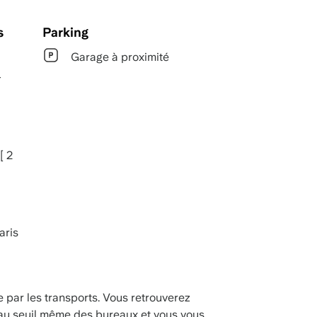
s
Parking
Garage à proximité
4
[ 2
aris
e par les transports. Vous retrouverez
au seuil même des bureaux et vous vous