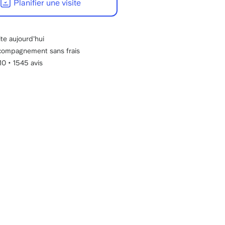
Planifier une visite
22:00
GMT+1.
ite aujourd'hui
ompagnement sans frais
/10
•
1545 avis