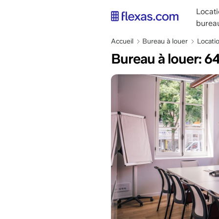
Aller
main
Locat
au
naviga
burea
contenu
FR
principal
Fil
Accueil
Bureau à louer
Locati
d'Ariane
Bureau à louer: 6