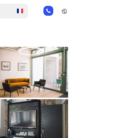
01
82
88
r
89
80