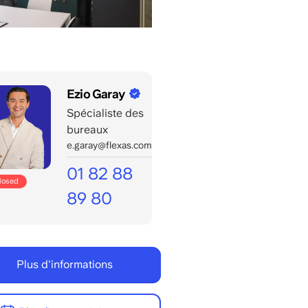
Ezio Garay
Spécialiste des
bureaux
e.garay@flexas.com
01 82 88
closed
89 80
Appels
possibles
jusqu'à
Plus d'informations
Lun/ven
8:00
-