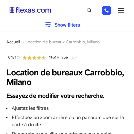
Aller
+32
ME
au
280
contenu
869
principal
Show filters
63
Veuillez choisir la taille de votre équipe
x
Fil
Accueil
Location de bureaux Carrobbio, Milano
d'Ariane
9.1/10
1545 avis
Location de bureaux Carrobbio,
Milano
Essayez de modifier votre recherche.
Ajustez les filtres
Effectuez un zoom arrière ou un panoramique sur la
carte à droite
Recherchez une ville, une adresse ou un point