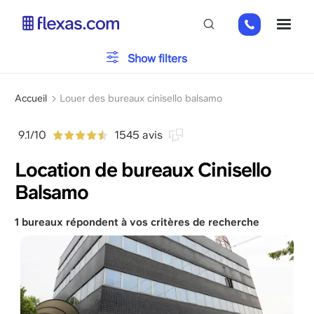
Aller
+31
ME
au
2
contenu
0226
principal
Typologie du bureau
Show filters
9111
Fil
Parking
Accueil
Louer des bureaux cinisello balsamo
d'Ariane
9.1/10
1545 avis
Installations
Location de bureaux Cinisello
Balsamo
Veuillez choisir la taille de votre équipe
x
1 bureaux répondent à vos critères de recherche