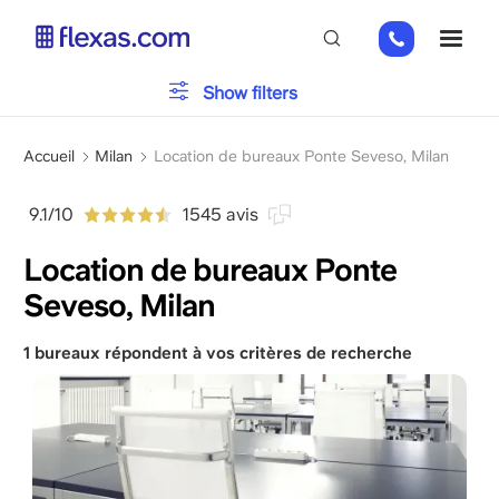
Aller
+31
ME
au
2
contenu
0226
principal
Typologie du bureau
Show filters
9111
Fil
Parking
Accueil
Milan
Location de bureaux Ponte Seveso, Milan
d'Ariane
9.1/10
1545 avis
Installations
Location de bureaux Ponte
Seveso, Milan
Veuillez choisir la taille de votre équipe
x
1 bureaux répondent à vos critères de recherche