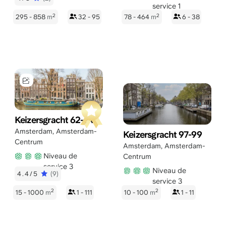
service 1
2
2
295 - 858
m
32 - 95
78 - 464
m
6 - 38
Keizersgracht 62-64
Amsterdam
,
Amsterdam-
Keizersgracht 97-99
Centrum
Amsterdam
,
Amsterdam-
Niveau de
Centrum
service 3
Niveau de
4.4/5
(9)
service 3
2
2
15 - 1000
m
1 - 111
10 - 100
m
1 - 11