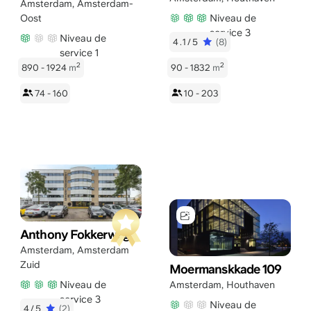
Amsterdam
,
Amsterdam-
Niveau de
Oost
service 3
Niveau de
4.1/5
(8)
service 1
2
2
890 - 1924
m
90 - 1832
m
74 - 160
10 - 203
Anthony Fokkerweg 1
Amsterdam
,
Amsterdam
Zuid
Moermanskkade 109
Niveau de
Amsterdam
,
Houthaven
service 3
Niveau de
4/5
(2)