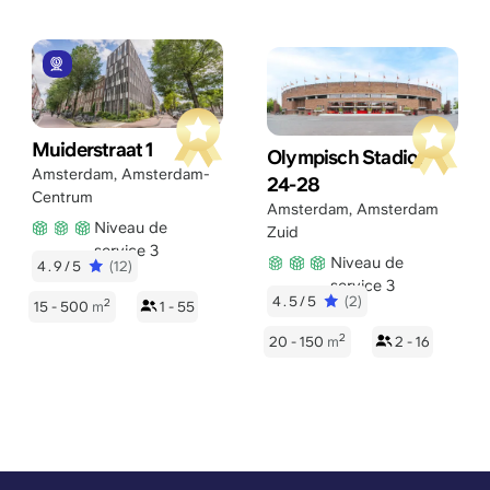
Muiderstraat 1
Olympisch Stadion
Amsterdam
,
Amsterdam-
24-28
Centrum
Amsterdam
,
Amsterdam
Niveau de
Zuid
service 3
Niveau de
4.9/5
(12)
service 3
4.5/5
(2)
2
15 - 500
m
1 - 55
2
20 - 150
m
2 - 16