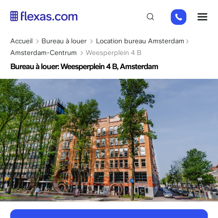
Aller
+31
M
au
85
contenu
066
principal
Fil
Accueil
Bureau à louer
Location bureau Amsterdam
23
d'Ariane
Amsterdam-Centrum
Weesperplein 4 B
93
Bureau à louer: Weesperplein 4 B, Amsterdam