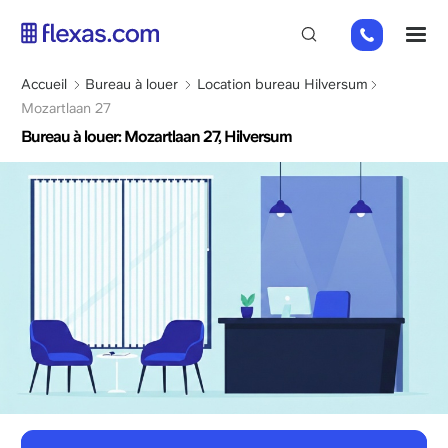
Aller
+31
M
au
85
contenu
066
principal
Fil
Accueil
Bureau à louer
Location bureau Hilversum
23
d'Ariane
Mozartlaan 27
93
Bureau à louer: Mozartlaan 27, Hilversum