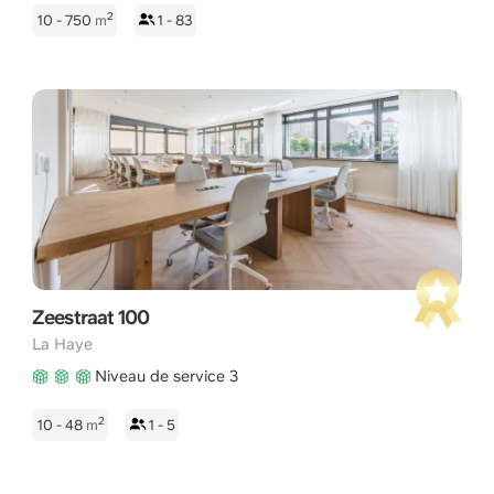
2
10 - 750
m
1 - 83
Zeestraat 100
La Haye
Niveau de service 3
2
10 - 48
m
1 - 5