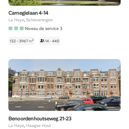
Carnegielaan 4-14
,
La Haye
Scheveningen
Niveau de service 3
2
132 - 3967
m
14 - 440
Benoordenhoutseweg 21-23
,
La Haye
Haagse Hout