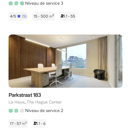
Niveau de service 3
2
4/5
(5)
15 - 500
m
1 - 55
Parkstraat 183
,
La Haye
The Hague Center
Niveau de service 2
2
17 - 57
m
1 - 6