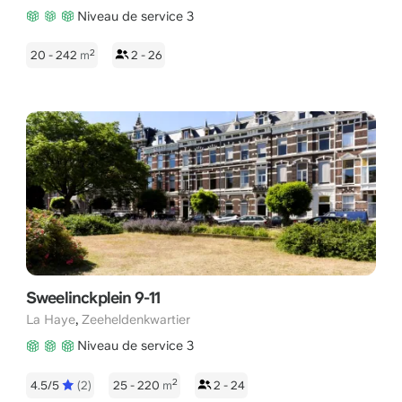
Niveau de service 3
2
20 - 242
m
2 - 26
Sweelinckplein 9-11
,
La Haye
Zeeheldenkwartier
Niveau de service 3
2
4.5/5
(2)
25 - 220
m
2 - 24