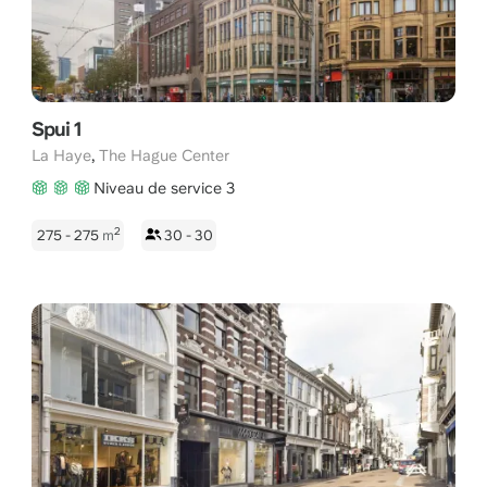
Spui 1
,
La Haye
The Hague Center
Niveau de service 3
2
275 - 275
m
30 - 30