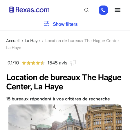
Aller
+31
ME
au
85
contenu
066
principal
Typologie du bureau
Show filters
23
93
Fil
Parking
Accueil
La Haye
Location de bureaux The Hague Center,
d'Ariane
La Haye
Installations
9.1/10
1545 avis
Location de bureaux The Hague
Center, La Haye
Veuillez choisir la taille de votre équipe
x
15 bureaux répondent à vos critères de recherche