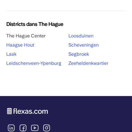
Districts dans The Hague
The Hague Center
Loosduinen
Haagse Hout
Scheveningen
Laak
Segbroek
Leidschenveen-Ypenburg
Zeeheldenkwartier