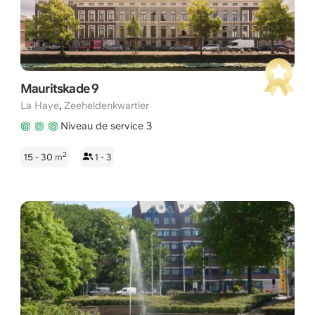
Mauritskade 9
,
La Haye
Zeeheldenkwartier
Niveau de service 3
2
15 - 30
m
1 - 3