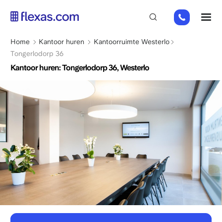
Overslaan
02
M
en
808
naar
65
de
Kruimelpad
Home
Kantoor huren
Kantoorruimte Westerlo
98
inhoud
Tongerlodorp 36
gaan
Kantoor huren: Tongerlodorp 36, Westerlo