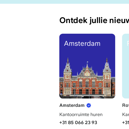
Ontdek jullie nieu
Amsterdam
Amsterdam
Ro
Kantoorruimte huren
Kan
+31 85 066 23 93
+3