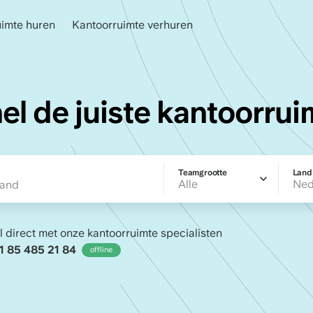
uimte huren
Kantoorruimte verhuren
n
l de juiste kantoorrui
Teamgrootte
Land
Alle
Ned
l direct met onze kantoorruimte specialisten
1 85 485 21 84
offline