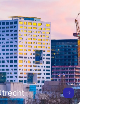
Eindhove
Image
trecht
Den Haag