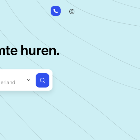
+31
85
485
21
84
mte huren.
erland