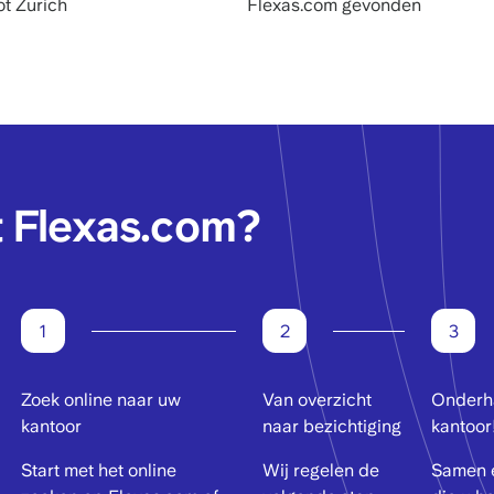
ot Zurich
Flexas.com gevonden
 Flexas.com?
1
2
3
Zoek online naar uw
Van overzicht
Onderha
kantoor
naar bezichtiging
kantoor
Start met het online
Wij regelen de
Samen e