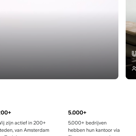
om hebben wij binnen no-time de
uimte gevonden."
eral Manager
Skondras
200+
5.000+
ij zijn actief in 200+
5.000+ bedrijven
teden, van Amsterdam
hebben hun kantoor via