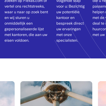
zoeken op Flexas.com of
volgende stap
die u he
vertel ons rechtstreeks,
voor u: Bezichtig
passend
waar u naar op zoek bent
uw potentiële
helpen 
en wij sturen u
kantoor en
met de 
onmiddellijk een
bespreek direct
deal te 
gepersonaliseerde lijst
uw ervaringen
huurcont
met kantoren, die aan uw
met onze
met uw 
eisen voldoen.
specialisten.
Image
Ima