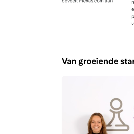
beveelt Flexas.com aan
n
e
p
v
Van groeiende sta