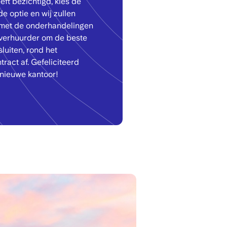
eft bezichtigd, kies de
e optie en wij zullen
met de onderhandelingen
verhuurder om de beste
sluiten, rond het
ract af. Gefeliciteerd
nieuwe kantoor!
ge
Image