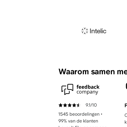
Waarom samen met
9.1/10
P
1545 beoordelingen
•
99% van de klanten
k