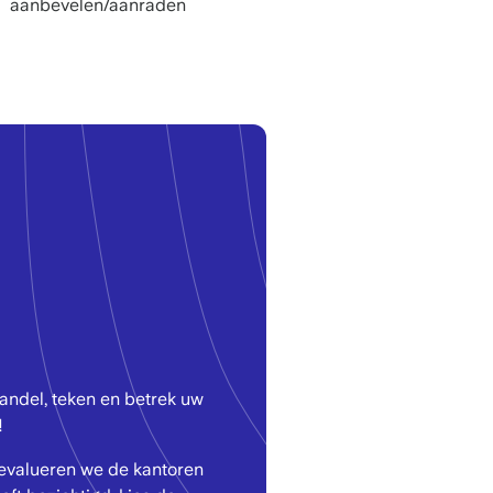
aanbevelen/aanraden
Manager
lawyer and executive
Smartvatt
assistant
Unilever
ndel, teken en betrek uw
!
valueren we de kantoren