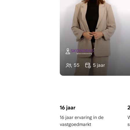
55
5 jaar
"Dankzij Flexas.c
perfecte kantoorr
Yarmilla Koenders
Gen
16 jaar
16 jaar ervaring in de
W
vastgoedmarkt
s