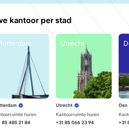
we kantoor per stad
Rotterdam
Utrecht
D
tterdam
Utrecht
Den
toorruimte huren
Kantoorruimte huren
Kant
1 85 485 21 84
+31 85 066 23 94
+31 