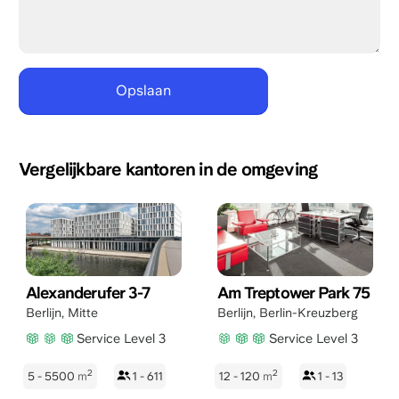
Vergelijkbare kantoren in de omgeving
Alexanderufer 3-7
Am Treptower Park 75
Berlijn
,
Mitte
Berlijn
,
Berlin-Kreuzberg
Service Level 3
Service Level 3
2
2
5 - 5500
m
1 - 611
12 - 120
m
1 - 13