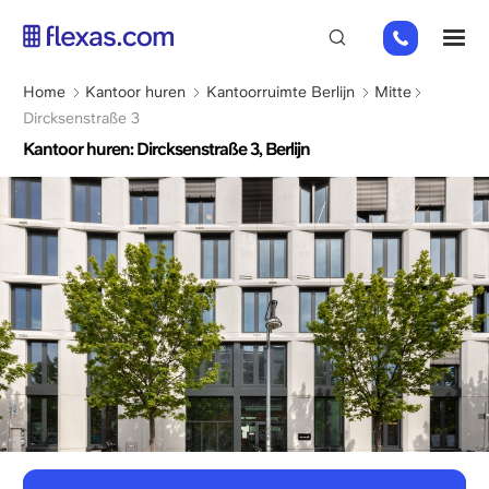
Overslaan
+49
M
en
151
naar
26184223
de
Kruimelpad
Home
Kantoor huren
Kantoorruimte Berlijn
Mitte
inhoud
Dircksenstraße 3
gaan
Kantoor huren: Dircksenstraße 3, Berlijn