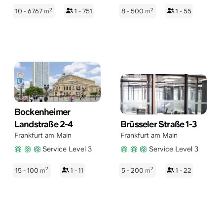
2
2
10 - 6767
m
1 - 751
8 - 500
m
1 - 55
Bockenheimer
Landstraße 2-4
Brüsseler Straße 1-3
Frankfurt am Main
Frankfurt am Main
Service Level 3
Service Level 3
2
2
15 - 100
m
1 - 11
5 - 200
m
1 - 22