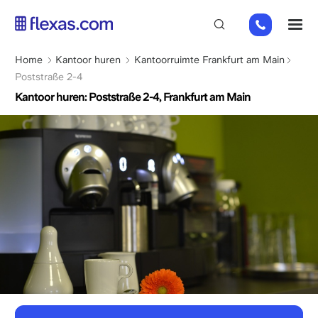
Overslaan
+49
M
en
151
naar
26184223
de
Kruimelpad
Home
Kantoor huren
Kantoorruimte Frankfurt am Main
inhoud
Poststraße 2-4
gaan
Kantoor huren: Poststraße 2-4, Frankfurt am Main