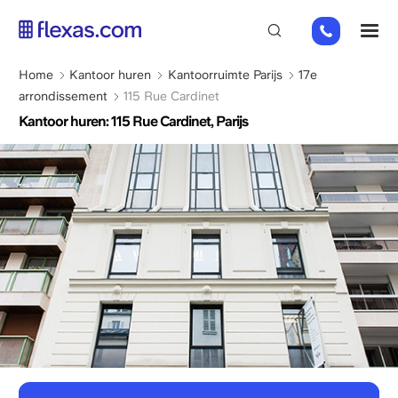
Overslaan
01
M
en
82
naar
88
de
Kruimelpad
Home
Kantoor huren
Kantoorruimte Parijs
17e
89
inhoud
arrondissement
115 Rue Cardinet
80
gaan
Kantoor huren: 115 Rue Cardinet, Parijs