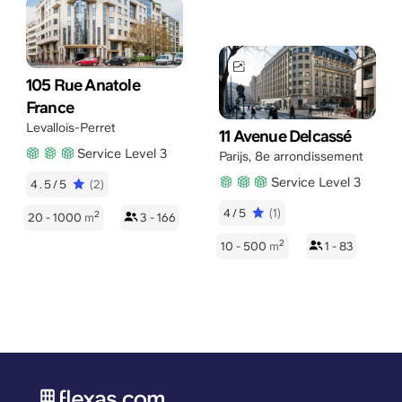
105 Rue Anatole
France
Levallois-Perret
11 Avenue Delcassé
Service Level 3
Parijs
,
8e arrondissement
Service Level 3
4.5/5
(2)
4/5
(1)
2
20 - 1000
m
3 - 166
2
10 - 500
m
1 - 83