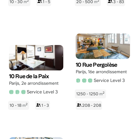
2
2
10 - 30
m
1 - 5
20 - 500
m
3 - 83
10 Rue Pergolèse
Parijs
,
16e arrondissement
10 Rue de la Paix
Service Level 3
Parijs
,
2e arrondissement
Service Level 3
2
1250 - 1250
m
2
10 - 18
m
1 - 3
208 - 208