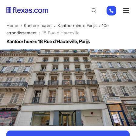
Overslaan
01
M
en
82
naar
88
de
Kruimelpad
Home
Kantoor huren
Kantoorruimte Parijs
10e
89
inhoud
arrondissement
18 Rue d'Hauteville
80
gaan
Kantoor huren: 18 Rue d'Hauteville, Parijs