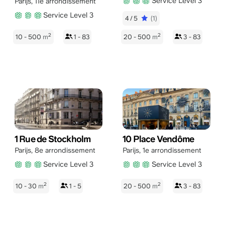
Service Level 3
Parijs
,
11e arrondissement
Service Level 3
4/5
(1)
2
2
10 - 500
m
1 - 83
20 - 500
m
3 - 83
1 Rue de Stockholm
10 Place Vendôme
Parijs
,
8e arrondissement
Parijs
,
1e arrondissement
Service Level 3
Service Level 3
2
2
10 - 30
m
1 - 5
20 - 500
m
3 - 83