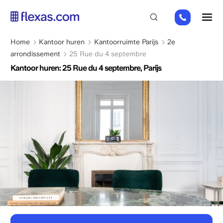
Overslaan
01
M
en
82
naar
88
de
Kruimelpad
Home
Kantoor huren
Kantoorruimte Parijs
2e
89
inhoud
arrondissement
25 Rue du 4 septembre
80
gaan
Kantoor huren: 25 Rue du 4 septembre, Parijs