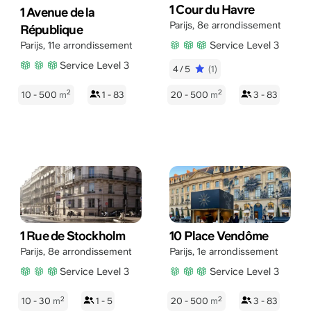
1 Cour du Havre
1 Avenue de la
Parijs
,
8e arrondissement
République
Service Level 3
Parijs
,
11e arrondissement
Service Level 3
4/5
(1)
2
2
10 - 500
m
1 - 83
20 - 500
m
3 - 83
1 Rue de Stockholm
10 Place Vendôme
Parijs
,
8e arrondissement
Parijs
,
1e arrondissement
Service Level 3
Service Level 3
2
2
10 - 30
m
1 - 5
20 - 500
m
3 - 83