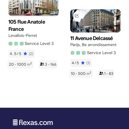
105 Rue Anatole
France
Levallois-Perret
11 Avenue Delcassé
Service Level 3
Parijs
,
8e arrondissement
Service Level 3
4.5/5
(2)
4/5
(1)
2
20 - 1000
m
3 - 166
2
10 - 500
m
1 - 83