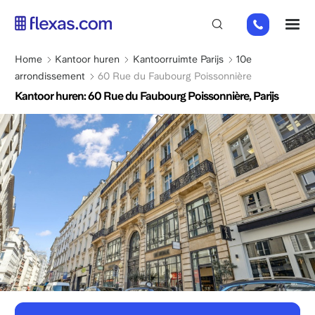
Overslaan
01
M
en
82
naar
88
de
Kruimelpad
Home
Kantoor huren
Kantoorruimte Parijs
10e
89
inhoud
arrondissement
60 Rue du Faubourg Poissonnière
80
gaan
Kantoor huren: 60 Rue du Faubourg Poissonnière, Parijs