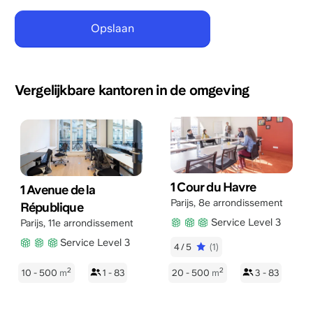
Vergelijkbare kantoren in de omgeving
1 Cour du Havre
1 Avenue de la
Parijs
,
8e arrondissement
République
Service Level 3
Parijs
,
11e arrondissement
Service Level 3
4/5
(1)
2
2
10 - 500
m
1 - 83
20 - 500
m
3 - 83