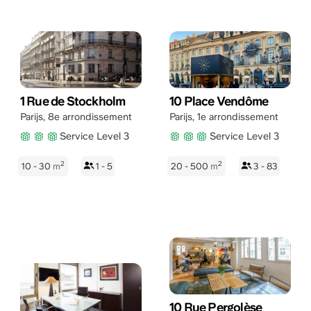
1 Rue de Stockholm
10 Place Vendôme
Parijs
,
8e arrondissement
Parijs
,
1e arrondissement
Service Level 3
Service Level 3
2
2
10 - 30
m
1 - 5
20 - 500
m
3 - 83
10 Rue Pergolèse