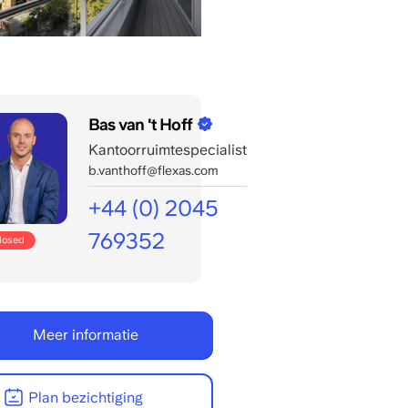
Bas van 't Hoff
Kantoorruimtespecialist
b.vanthoff@flexas.com
+44 (0) 2045
769352
closed
Mon/fri
bereikbaar:
8:00
-
Meer informatie
22:00
CET
Plan bezichtiging