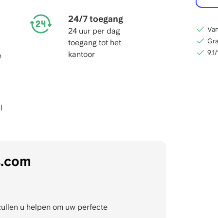
24/7 toegang
Van
24 uur per dag
Gra
toegang tot het
9.1
kantoor
e
l
s.com
zullen u helpen om uw perfecte