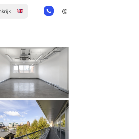
+44
(0)
2045
769352