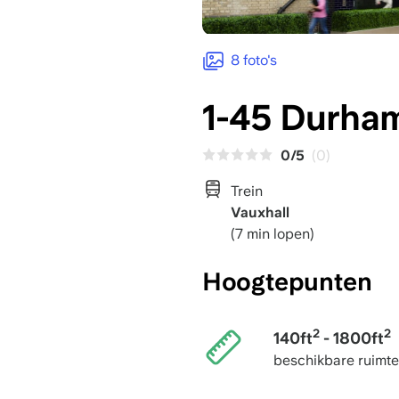
8 foto's
1-45 Durham
0/5
(0)
Trein
Vauxhall
(7 min lopen)
Hoogtepunten
2
2
140ft
- 1800ft
beschikbare ruimte