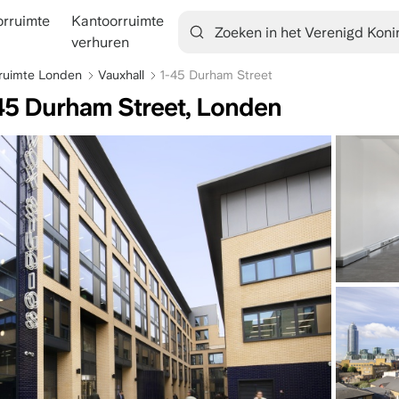
rruimte
Kantoorruimte
tion
verhuren
ruimte Londen
Vauxhall
1-45 Durham Street
-45 Durham Street, Londen