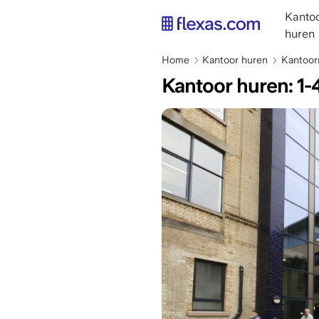
Overslaan
main
Kantoo
en
naviga
huren
naar
NL
de
Kruimelpad
Home
Kantoor huren
Kantoor
inhoud
Kantoor huren: 1
gaan