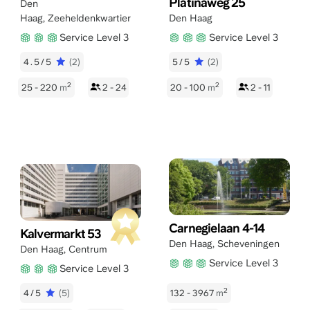
Platinaweg 25
Den
Haag
,
Zeeheldenkwartier
Den Haag
Service Level 3
Service Level 3
4.5/5
(2)
5/5
(2)
2
2
25 - 220
m
2 - 24
20 - 100
m
2 - 11
Carnegielaan 4-14
Kalvermarkt 53
Den Haag
,
Scheveningen
Den Haag
,
Centrum
Service Level 3
Service Level 3
2
4/5
(5)
132 - 3967
m