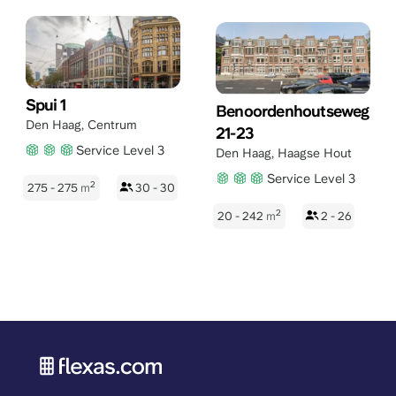
Spui 1
Benoordenhoutseweg
Den Haag
,
Centrum
21-23
Service Level 3
Den Haag
,
Haagse Hout
Service Level 3
2
275 - 275
m
30 - 30
2
20 - 242
m
2 - 26