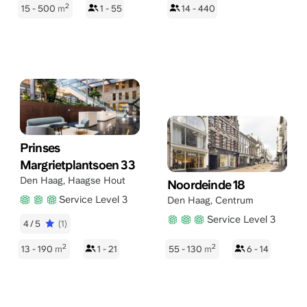
2
15 - 500
m
1 - 55
14 - 440
Prinses
Margrietplantsoen 33
Den Haag
,
Haagse Hout
Noordeinde 18
Service Level 3
Den Haag
,
Centrum
Service Level 3
4/5
(1)
2
2
13 - 190
m
1 - 21
55 - 130
m
6 - 14