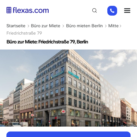
Direkt
+49
M
zum
151
Inhalt
26184223
Pfadnavigation
Startseite
Büro zur Miete
Büro mieten Berlin
Mitte
Friedrichstraße 79
Büro zur Miete: Friedrichstraße 79, Berlin