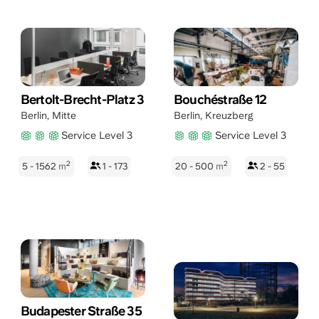
Bertolt-Brecht-Platz 3
Bouchéstraße 12
Berlin
,
Mitte
Berlin
,
Kreuzberg
Service Level 3
Service Level 3
2
2
5 - 1562
m
1 - 173
20 - 500
m
2 - 55
Budapester Straße 35