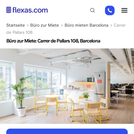
Direkt
+31
M
zum
202
Inhalt
269
Pfadnavigation
Startseite
Büro zur Miete
Büro mieten Barcelona
Carrer
112
de Pallars 108
Büro zur Miete: Carrer de Pallars 108, Barcelona