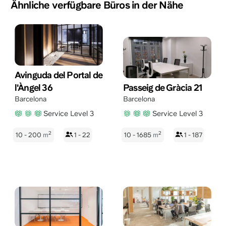
Ähnliche verfügbare Büros in der Nähe
Avinguda del Portal de
l'Àngel 36
Passeig de Gràcia 21
Barcelona
Barcelona
Service Level 3
Service Level 3
2
2
10 - 200
m
1 - 22
10 - 1685
m
1 - 187