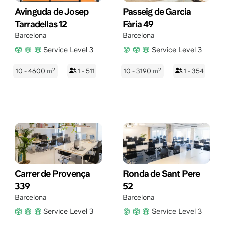
Avinguda de Josep
Passeig de Garcia
Tarradellas 12
Fària 49
Barcelona
Barcelona
Service Level 3
Service Level 3
2
2
10 - 4600
m
1 - 511
10 - 3190
m
1 - 354
Carrer de Provença
Ronda de Sant Pere
339
52
Barcelona
Barcelona
Service Level 3
Service Level 3