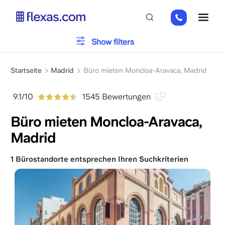
Direkt
+31
ME
zum
202
Inhalt
269
Bürotyp
Show filters
112
Pfadnavigation
Parken
Startseite
Madrid
Büro mieten Moncloa-Aravaca, Madrid
9.1/10
1545 Bewertungen
Dienstleistungen
Büro mieten Moncloa-Aravaca,
Madrid
Bitte wählen Sie Ihre Teamgröße
x
1 Bürostandorte entsprechen Ihren Suchkriterien