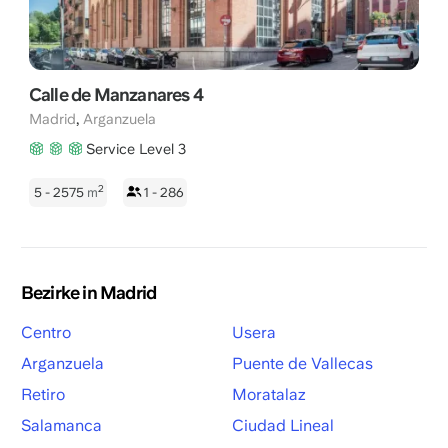
Calle de Manzanares 4
,
Madrid
Arganzuela
Service Level 3
2
5 - 2575
m
1 - 286
Bezirke in Madrid
Centro
Usera
Arganzuela
Puente de Vallecas
Retiro
Moratalaz
Salamanca
Ciudad Lineal