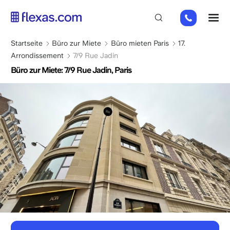
Direkt
01
M
zum
82
Inhalt
88
Pfadnavigation
Startseite
Büro zur Miete
Büro mieten Paris
17.
89
Arrondissement
7/9 Rue Jadin
80
Büro zur Miete: 7/9 Rue Jadin, Paris