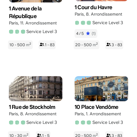
1 Cour du Havre
1 Avenue de la
Paris
,
8. Arrondissement
République
Service Level 3
Paris
,
11. Arrondissement
Service Level 3
4/5
(1)
2
2
10 - 500
m
1 - 83
20 - 500
m
3 - 83
1 Rue de Stockholm
10 Place Vendôme
Paris
,
8. Arrondissement
Paris
,
1. Arrondissement
Service Level 3
Service Level 3
2
2
10 - 30
m
1 - 5
20 - 500
m
3 - 83