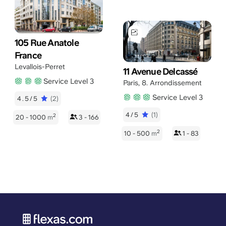
105 Rue Anatole
France
Levallois-Perret
11 Avenue Delcassé
Service Level 3
Paris
,
8. Arrondissement
Service Level 3
4.5/5
(2)
4/5
(1)
2
20 - 1000
m
3 - 166
2
10 - 500
m
1 - 83