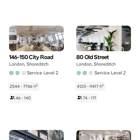
146-150 City Road
80 Old Street
London
,
Shoreditch
London
,
Shoreditch
Service Level 2
Service Level 2
2
2
2544 - 7746
ft
4120 - 9417
ft
46 - 140
74 - 171