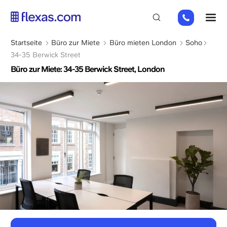
Direkt
+44
M
zum
(0)
Inhalt
2045
Pfadnavigation
Startseite
Büro zur Miete
Büro mieten London
Soho
769352
34-35 Berwick Street
Büro zur Miete: 34-35 Berwick Street, London