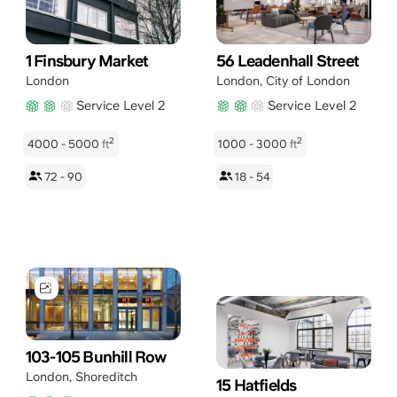
1 Finsbury Market
56 Leadenhall Street
London
London
,
City of London
Service Level 2
Service Level 2
2
2
4000 - 5000
ft
1000 - 3000
ft
72 - 90
18 - 54
103-105 Bunhill Row
London
,
Shoreditch
15 Hatfields