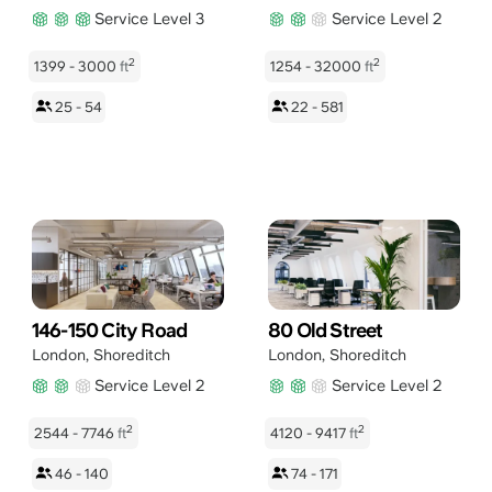
Service Level 3
Service Level 2
2
2
1399 - 3000
ft
1254 - 32000
ft
25 - 54
22 - 581
146-150 City Road
80 Old Street
London
,
Shoreditch
London
,
Shoreditch
Service Level 2
Service Level 2
2
2
2544 - 7746
ft
4120 - 9417
ft
46 - 140
74 - 171