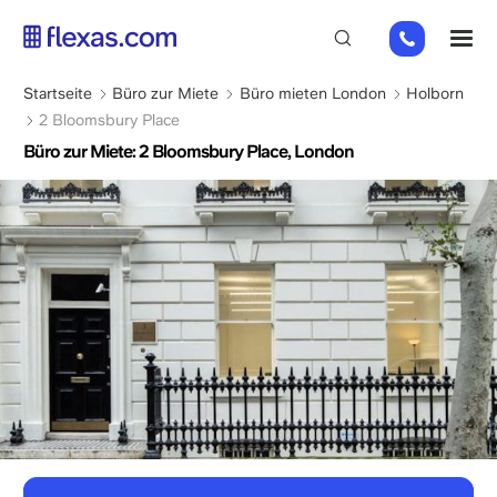
Direkt
+44
M
zum
(0)
Inhalt
2045
Pfadnavigation
Startseite
Büro zur Miete
Büro mieten London
Holborn
769352
2 Bloomsbury Place
Büro zur Miete: 2 Bloomsbury Place, London