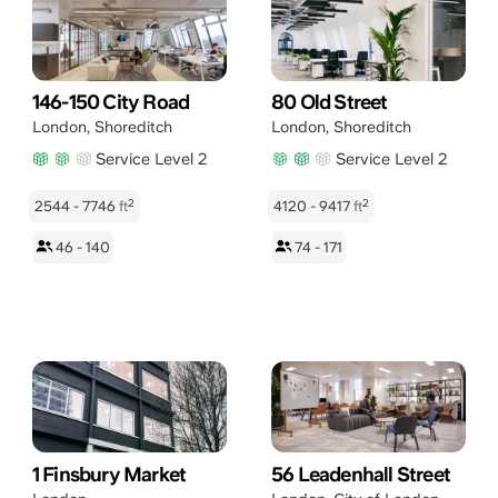
146-150 City Road
80 Old Street
London
,
Shoreditch
London
,
Shoreditch
Service Level 2
Service Level 2
2
2
2544 - 7746
ft
4120 - 9417
ft
46 - 140
74 - 171
1 Finsbury Market
56 Leadenhall Street