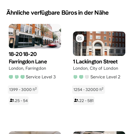
Ähnliche verfügbare Büros in der Nähe
18-20 18-20
Farringdon Lane
1 Lackington Street
London
,
Farringdon
London
,
City of London
Service Level 3
Service Level 2
2
2
1399 - 3000
ft
1254 - 32000
ft
25 - 54
22 - 581