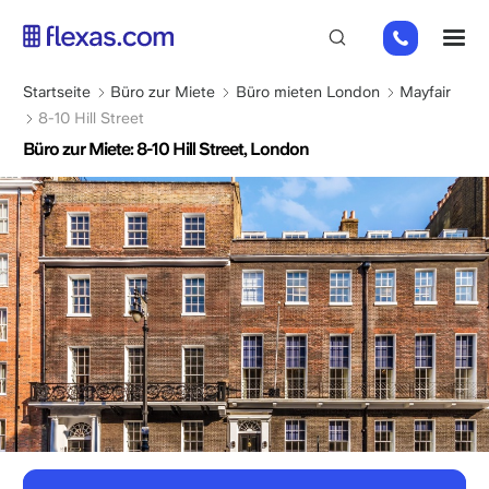
Direkt
+44
M
zum
(0)
Inhalt
2045
Pfadnavigation
Startseite
Büro zur Miete
Büro mieten London
Mayfair
769352
8-10 Hill Street
Büro zur Miete: 8-10 Hill Street, London