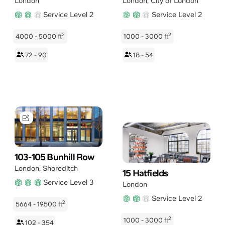
London
London
,
City of London
Service Level 2
Service Level 2
2
2
4000 - 5000
ft
1000 - 3000
ft
72 - 90
18 - 54
103-105 Bunhill Row
London
,
Shoreditch
15 Hatfields
Service Level 3
London
Service Level 2
2
5664 - 19500
ft
2
1000 - 3000
ft
102 - 354