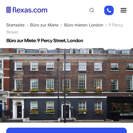
Direkt
+44
M
zum
(0)
Inhalt
2045
Pfadnavigation
Startseite
Büro zur Miete
Büro mieten London
9 Percy
769352
Street
Büro zur Miete: 9 Percy Street, London