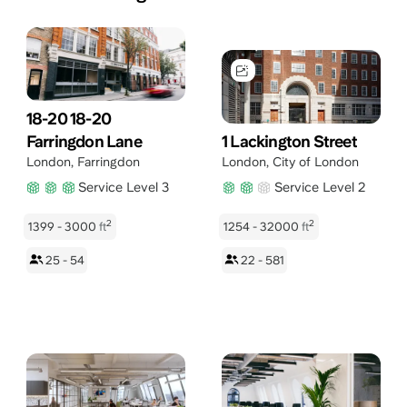
18-20 18-20
Farringdon Lane
1 Lackington Street
London
,
Farringdon
London
,
City of London
Service Level 3
Service Level 2
2
2
1399 - 3000
ft
1254 - 32000
ft
25 - 54
22 - 581