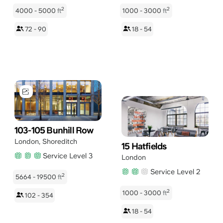
2
2
4000 - 5000
ft
1000 - 3000
ft
72 - 90
18 - 54
103-105 Bunhill Row
London
,
Shoreditch
15 Hatfields
Service Level 3
London
Service Level 2
2
5664 - 19500
ft
2
1000 - 3000
ft
102 - 354
18 - 54