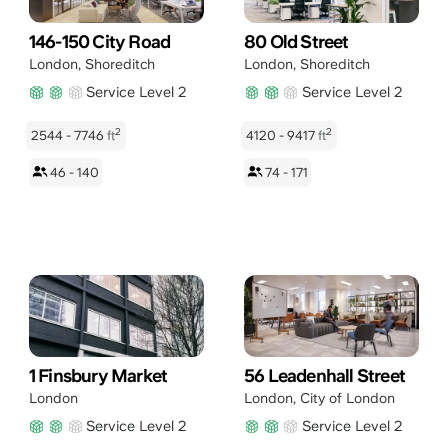
146-150 City Road
80 Old Street
London
,
Shoreditch
London
,
Shoreditch
Service Level 2
Service Level 2
2
2
2544 - 7746
ft
4120 - 9417
ft
46 - 140
74 - 171
1 Finsbury Market
56 Leadenhall Street
London
London
,
City of London
Service Level 2
Service Level 2