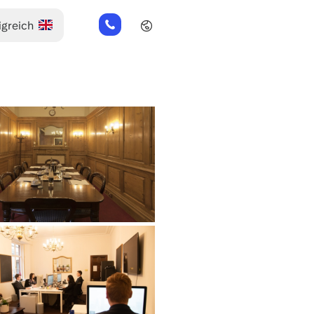
+44
(0)
2045
769352