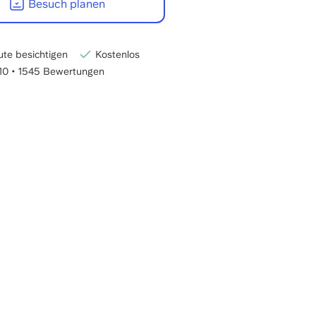
Besuch planen
e
-
22:00
CET
te besichtigen
Kostenlos
/10
•
1545 Bewertungen