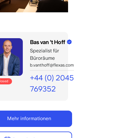
Bas van 't Hoff
Spezialist für
Büroräume
b.vanthoff@flexas.com
+44 (0) 2045
closed
769352
Geöffnet
für
Ihre
Mehr informationen
Anrufe
bis:
8:00