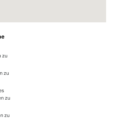
he
n zu
n zu
es
en zu
n zu