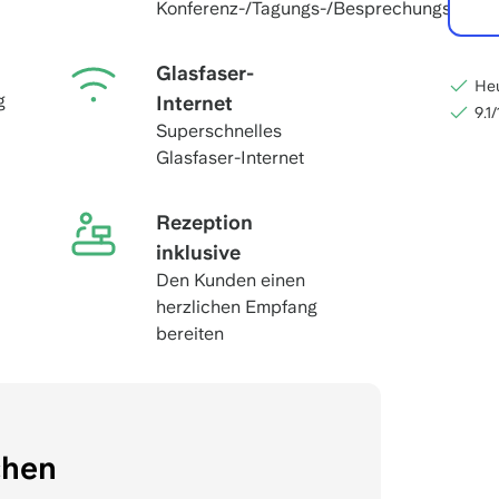
Konferenz-/Tagungs-/Besprechungsräum
Glasfaser-
Heu
g
Internet
9.1
Superschnelles
Glasfaser-Internet
Rezeption
inklusive
Den Kunden einen
herzlichen Empfang
bereiten
chen