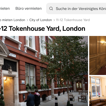
mieten
Büro vermieten
tion
o mieten London
City of London
11-12 Tokenhouse Yard
1-12 Tokenhouse Yard, London