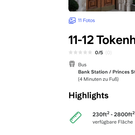
11 Fotos
11-12 Token
0/5
(0)
Bus
Bank Station / Princes St
(4 Minuten zu Fuß)
Highlights
2
2
230ft
- 2800ft
verfügbare Fläche