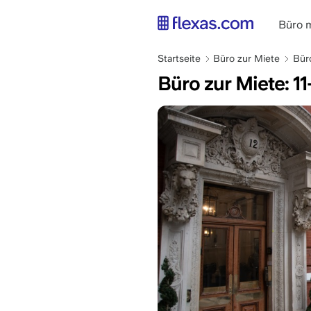
Direkt
zum
main
Büro 
Inhalt
naviga
Pfadnavigation
DE
Startseite
Büro zur Miete
Bür
Büro zur Miete: 1