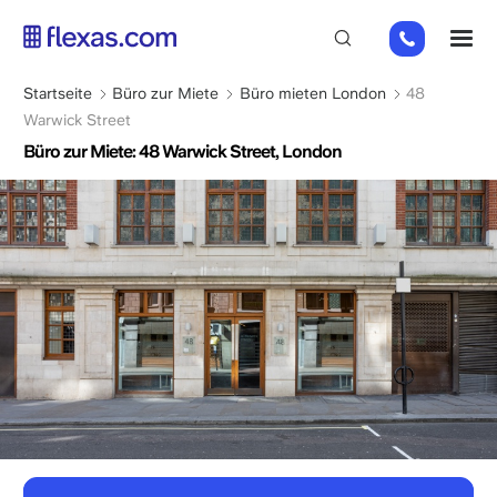
Direkt
+44
M
zum
(0)
Inhalt
2045
Pfadnavigation
Startseite
Büro zur Miete
Büro mieten London
48
769352
Warwick Street
Büro zur Miete: 48 Warwick Street, London