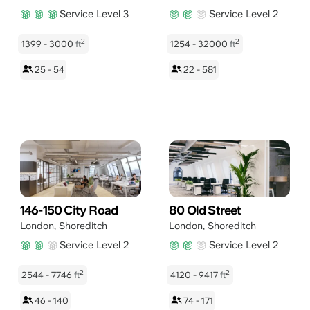
Service Level 3
Service Level 2
2
2
1399 - 3000
ft
1254 - 32000
ft
25 - 54
22 - 581
146-150 City Road
80 Old Street
London
,
Shoreditch
London
,
Shoreditch
Service Level 2
Service Level 2
2
2
2544 - 7746
ft
4120 - 9417
ft
46 - 140
74 - 171