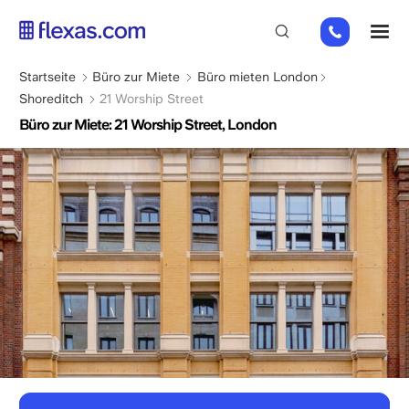
Direkt
+44
M
zum
(0)
Inhalt
2045
Pfadnavigation
Startseite
Büro zur Miete
Büro mieten London
769352
Shoreditch
21 Worship Street
Büro zur Miete: 21 Worship Street, London