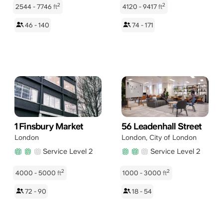
2
2
2544 - 7746
ft
4120 - 9417
ft
46 - 140
74 - 171
1 Finsbury Market
56 Leadenhall Street
London
London
,
City of London
Service Level 2
Service Level 2
2
2
4000 - 5000
ft
1000 - 3000
ft
72 - 90
18 - 54