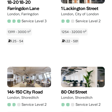
18-20 18-20
Farringdon Lane
1 Lackington Street
London
,
Farringdon
London
,
City of London
Service Level 3
Service Level 2
2
2
1399 - 3000
ft
1254 - 32000
ft
25 - 54
22 - 581
146-150 City Road
80 Old Street
London
,
Shoreditch
London
,
Shoreditch
Service Level 2
Service Level 2