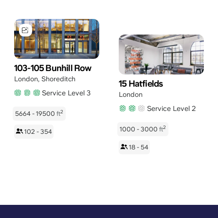
103-105 Bunhill Row
London
,
Shoreditch
15 Hatfields
Service Level 3
London
Service Level 2
2
5664 - 19500
ft
2
1000 - 3000
ft
102 - 354
18 - 54