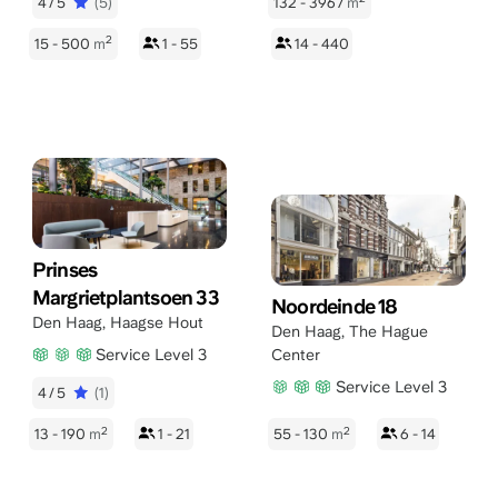
4/5
(5)
132 - 3967
m
2
15 - 500
m
1 - 55
14 - 440
Prinses
Margrietplantsoen 33
Noordeinde 18
Den Haag
,
Haagse Hout
Den Haag
,
The Hague
Service Level 3
Center
Service Level 3
4/5
(1)
2
2
13 - 190
m
1 - 21
55 - 130
m
6 - 14