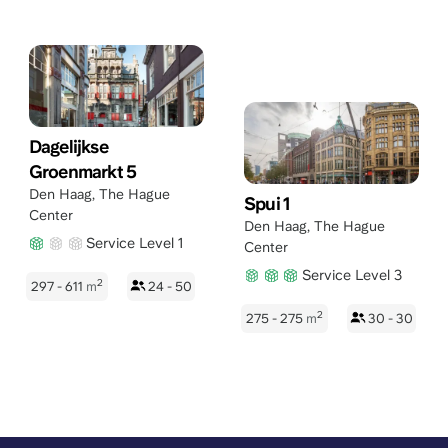
Dagelijkse
Groenmarkt 5
Den Haag
,
The Hague
Spui 1
Center
Den Haag
,
The Hague
Service Level 1
Center
Service Level 3
2
297 - 611
m
24 - 50
2
275 - 275
m
30 - 30