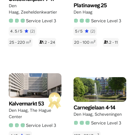
Platinaweg 25
Den
Haag
,
Zeeheldenkwartier
Den Haag
Service Level 3
Service Level 3
4.5/5
(2)
5/5
(2)
2
2
25 - 220
m
2 - 24
20 - 100
m
2 - 11
Kalvermarkt 53
Carnegielaan 4-14
Den Haag
,
The Hague
Den Haag
,
Scheveningen
Center
Service Level 3
Service Level 3
2