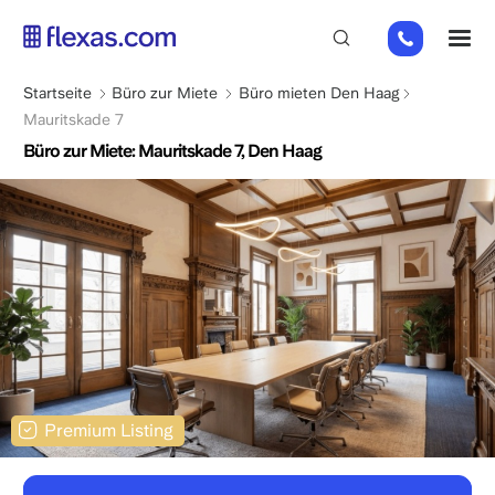
Direkt
+31
M
zum
85
Inhalt
066
Pfadnavigation
Startseite
Büro zur Miete
Büro mieten Den Haag
23
Mauritskade 7
93
Büro zur Miete: Mauritskade 7, Den Haag
Premium Listing