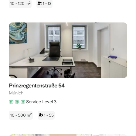
2
10 - 120
m
1 - 13
Prinzregentenstraße 54
Múnich
Service Level 3
2
10 - 500
m
1 - 55