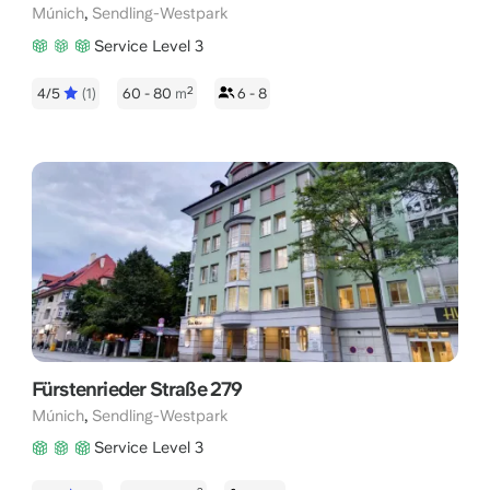
,
Múnich
Sendling-Westpark
Service Level 3
2
4/5
(1)
60 - 80
m
6 - 8
Fürstenrieder Straße 279
,
Múnich
Sendling-Westpark
Service Level 3