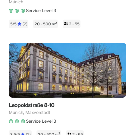
Múnich
Service Level 3
2
5/5
(2)
20 - 500
m
2 - 55
Leopoldstraße 8-10
,
Múnich
Maxvorstadt
Service Level 3
2
3.5/5
(2)
20 - 500
m
2 - 55