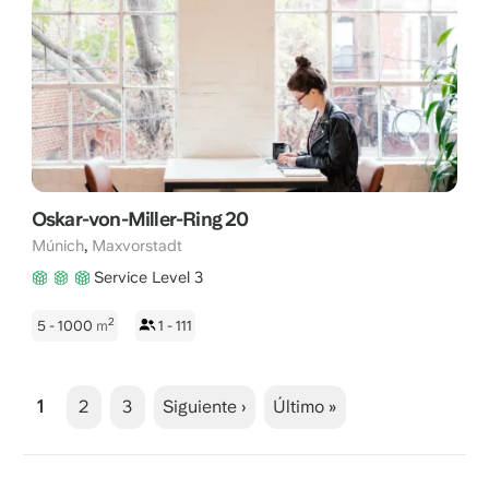
Oskar-von-Miller-Ring 20
,
Múnich
Maxvorstadt
Service Level 3
2
5 - 1000
m
1 - 111
1
2
3
Siguiente ›
Último »