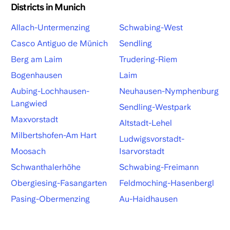
Districts in Munich
Allach-Untermenzing
Schwabing-West
Casco Antiguo de Münich
Sendling
Berg am Laim
Trudering-Riem
Bogenhausen
Laim
Aubing-Lochhausen-
Neuhausen-Nymphenburg
Langwied
Sendling-Westpark
Maxvorstadt
Altstadt-Lehel
Milbertshofen-Am Hart
Ludwigsvorstadt-
Moosach
Isarvorstadt
Schwanthalerhöhe
Schwabing-Freimann
Obergiesing-Fasangarten
Feldmoching-Hasenbergl
Pasing-Obermenzing
Au-Haidhausen