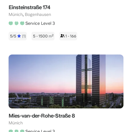
Einsteinstraße 174
,
Múnich
Bogenhausen
Service Level 3
2
5/5
(1)
5 - 1500
m
1 - 166
Mies-van-der-Rohe-Straße 8
Múnich
Service Level 3