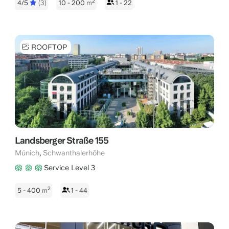
2
4/5
(3)
10 - 200
m
1 - 22
ROOFTOP
Landsberger Straße 155
,
Múnich
Schwanthalerhöhe
Service Level 3
2
5 - 400
m
1 - 44