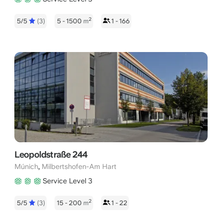
2
5/5
(3)
5 - 1500
m
1 - 166
Leopoldstraße 244
,
Múnich
Milbertshofen-Am Hart
Service Level 3
2
5/5
(3)
15 - 200
m
1 - 22