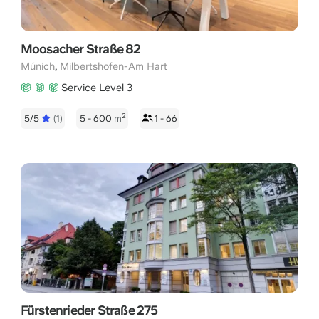
Moosacher Straße 82
,
Múnich
Milbertshofen-Am Hart
Service Level 3
2
5/5
(1)
5 - 600
m
1 - 66
Fürstenrieder Straße 275