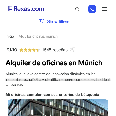
Pasar
+49
ME
al
151
contenido
26184223
principal
Tipo de oficina
Show filters
Sobrescribir
Aparcamiento
Inicio
Alquiler oficinas munich
enlaces
de
9.1/10
1545 reseñas
Servicios
ayuda
Alquiler de oficinas en Múnich
a
la
navegación
Múnich, el nuevo centro de innovación dinámico en las
Por favor, elija el tamaño de su equipo
x
industrias tecnológica y científica emerge como el destino ideal
para alquilar su nueva oficina. La capital de Baviera, el estado
Leer más
más grande de Alemania, Múnich alberga numerosas startups y
65 oficinas cumplen con sus criterios de búsqueda
multinacionales que han establecido sus sedes aquí. No dude
en contactar con nuestros expertos hoy mismo para encontrar
el espacio de oficina perfecto para su empresa en Múnich.