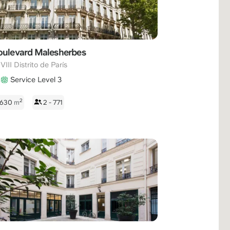
oulevard Malesherbes
,
VIII Distrito de París
Service Level 3
2
 4630
m
2 - 771