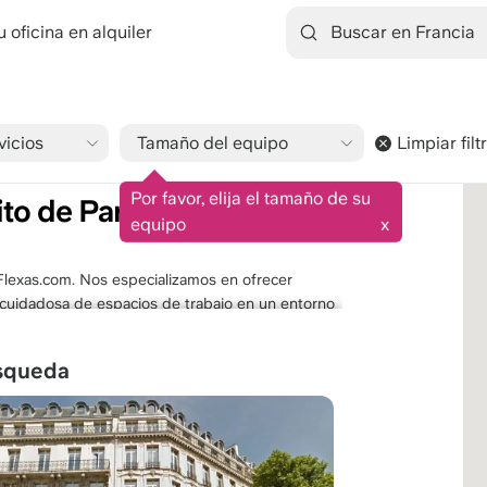
 oficina en alquiler
vicios
Tamaño del equipo
Limpiar filt
9.1/10
1545 reseñas
Por favor, elija el tamaño de su
ito de París
equipo
x
 Flexas.com. Nos especializamos en ofrecer
n cuidadosa de espacios de trabajo en un entorno
 ubicación privilegiada dentro de un distrito
orte. Estas modernas oficinas están equipadas con
úsqueda
peraciones profesionales. Alquilar una oficina en
olución más flexible, permitiéndole enfocarse