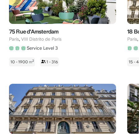
75 Rue d'Amsterdam
18 B
,
París
VIII Distrito de París
París
Service Level 3
2
10 - 1900
m
1 - 316
15 -