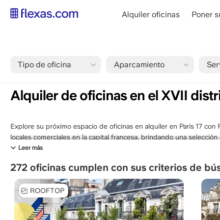
Pasar
main
Alquiler oficinas
Poner su
al
navigation
contenido
ES
principal
Tipo de oficina
Aparcamiento
Ser
Sobrescribir
Inicio
París
Alquiler de oficinas en el XVII distrito de París
enlaces
Alquiler de oficinas en el XVII distr
de
ayuda
a
Explore su próximo espacio de oficinas en alquiler en París 17 con
la
locales comerciales en la capital francesa, brindando una selecció
navegación
premium. Los alquileres de oficinas en París 75017 se sitúan en una
Leer más
dinámico y prestigioso, cerca de los principales puntos de transp
272 oficinas cumplen con sus criterios de b
diseños ergonómicos y tecnología de vanguardia para mejorar sus o
el XVII distrito de París a través de Flexas.com le proporciona la s
ROOFTOP
plenamente en el crecimiento de su negocio.