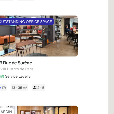
OUTSTANDING OFFICE SPACE
9 Rue de Surène
,
VIII Distrito de París
Service Level 3
2
(7)
13 - 35
m
2 - 5
JARDÍN