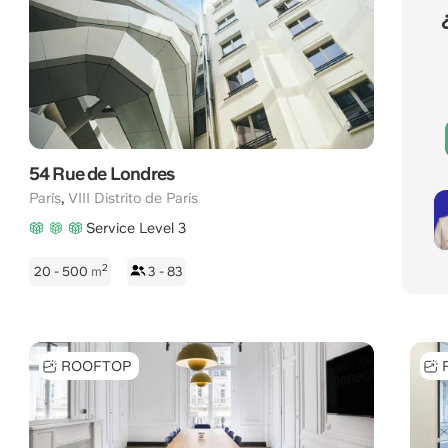
54 Rue de Londres
,
París
VIII Distrito de París
Service Level 3
2
20 - 500
m
3 - 83
ROOFTOP