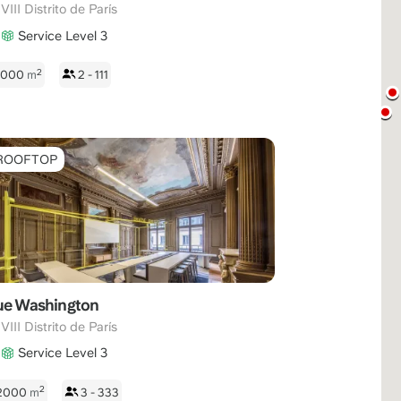
,
VIII Distrito de París
Service Level 3
2
 1000
m
2 - 111
ROOFTOP
ue Washington
,
VIII Distrito de París
Service Level 3
2
 2000
m
3 - 333