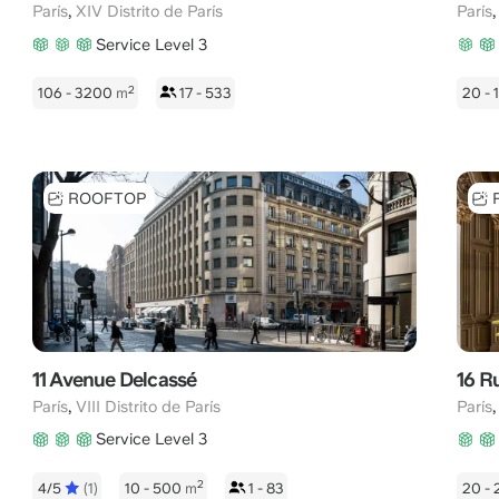
,
París
XIV Distrito de París
París
Service Level 3
2
106 - 3200
m
17 - 533
20 -
ROOFTOP
11 Avenue Delcassé
16 R
,
París
VIII Distrito de París
París
Service Level 3
2
4/5
(1)
10 - 500
m
1 - 83
20 -