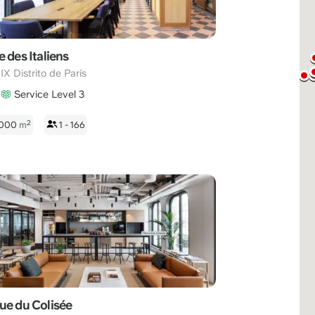
 des Italiens
,
IX Distrito de París
Service Level 3
2
 1000
m
1 - 166
ue du Colisée