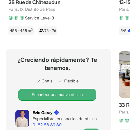
28 Rue de Châteaudun
13-1
,
París
IX Distrito de París
París
Service Level 3
2
458 - 458
m
76 - 76
5/5
¿Creciendo rápidamente? Te
tenemos.
Gratis
Flexible
Encontrar una nueva oficina
33 R
París
Ezio Garay
Especialista en espacios de oficina
01 82 88 89 80