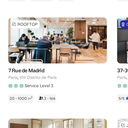
ROOFTOP
7 Rue de Madrid
37-3
,
París
VIII Distrito de París
París
Service Level 3
2
20 - 1000
m
3 - 166
5/5