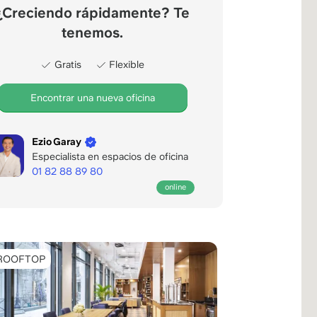
¿Creciendo rápidamente? Te
tenemos.
Gratis
Flexible
Encontrar una nueva oficina
Ezio Garay
Especialista en espacios de oficina
01 82 88 89 80
Abierto
online
para
tus
llamadas
hasta
ROOFTOP
las
22:00
CET.