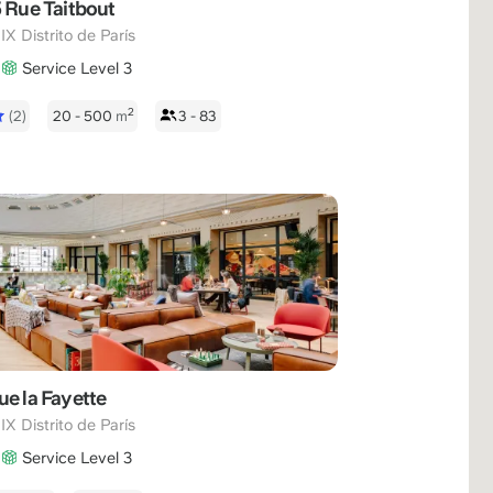
5 Rue Taitbout
,
IX Distrito de París
Service Level 3
2
(2)
20 - 500
m
3 - 83
ue la Fayette
,
IX Distrito de París
Service Level 3