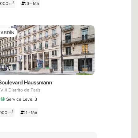
2
 1000
m
3 - 166
JARDÍN
Boulevard Haussmann
,
VIII Distrito de París
Service Level 3
2
 1000
m
1 - 166