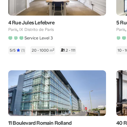
4 Rue Jules Lefebvre
5 Rue
,
París
IX Distrito de París
París
Service Level 3
2
5/5
(1)
20 - 1000
m
2 - 111
10 -
11 Boulevard Romain Rolland
40 R