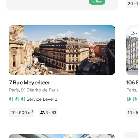
Abierto
online
20 -
para
tus
llamadas
hasta
las
22:00
CET.
7 Rue Meyerbeer
106 
,
París
IX Distrito de París
París
Service Level 3
2
20 - 500
m
3 - 83
10 -