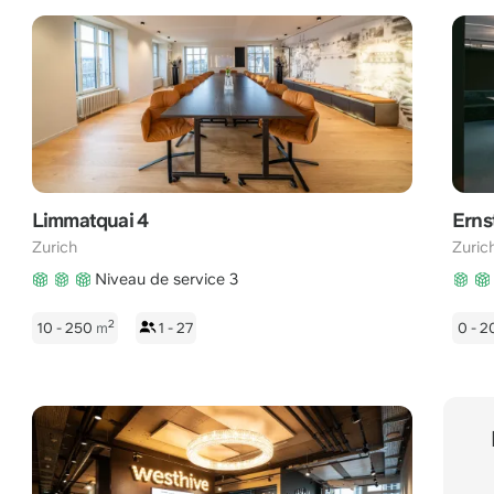
Limmatquai 4
Erns
Zurich
Zuric
Niveau de service 3
2
10 - 250
m
1 - 27
0 - 