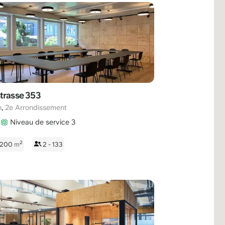
trasse 353
,
h
2e Arrondissement
Niveau de service 3
2
 1200
m
2 - 133