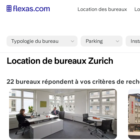
Aller
main
Location des bureaux
Lo
au
navigation
contenu
FR
principal
Typologie du bureau
Parking
Inst
Fil
Accueil
Louer des bureaux zurich
d'Ariane
Location de bureaux Zurich
22 bureaux répondent à vos critères de rec