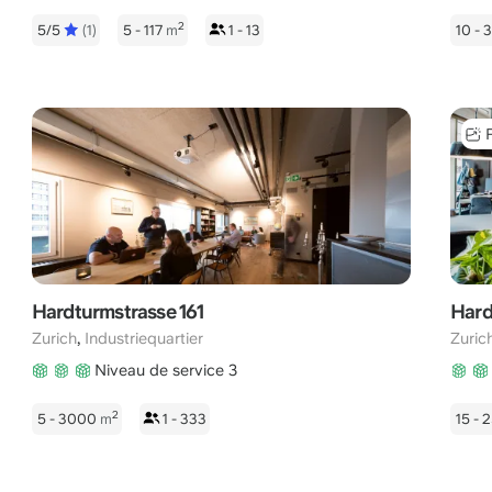
2
5/5
(1)
5 - 117
m
1 - 13
10 -
Hardturmstrasse 161
Hard
,
Zurich
Industriequartier
Zuric
Niveau de service 3
2
5 - 3000
m
1 - 333
15 - 