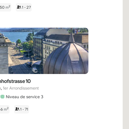
2
250
m
1 - 27
hofstrasse 10
,
h
1er Arrondissement
Niveau de service 3
2
46
m
1 - 71