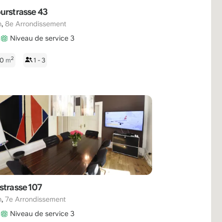
urstrasse 43
,
h
8e Arrondissement
Niveau de service 3
2
30
m
1 - 3
strasse 107
,
h
7e Arrondissement
Niveau de service 3