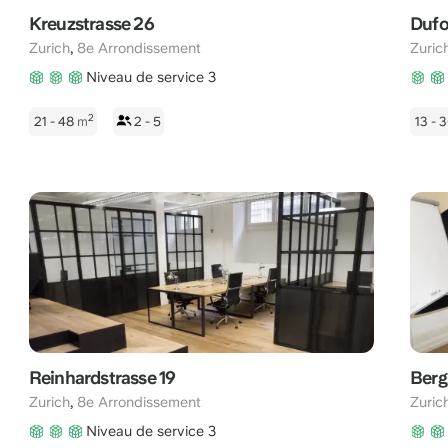
Kreuzstrasse 26
Dufo
,
Zurich
8e Arrondissement
Zuric
Niveau de service 3
2
21 - 48
m
2 - 5
13 - 
Reinhardstrasse 19
Berg
,
Zurich
8e Arrondissement
Zuric
Niveau de service 3