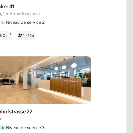
cker 41
,
h
1er Arrondissement
Niveau de service 2
2
1500
m
1 - 166
hofstrasse 22
h
Niveau de service 3