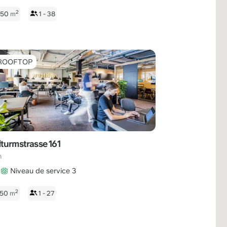
2
 350
m
1 - 38
ROOFTOP
turmstrasse 161
h
Niveau de service 3
2
250
m
1 - 27