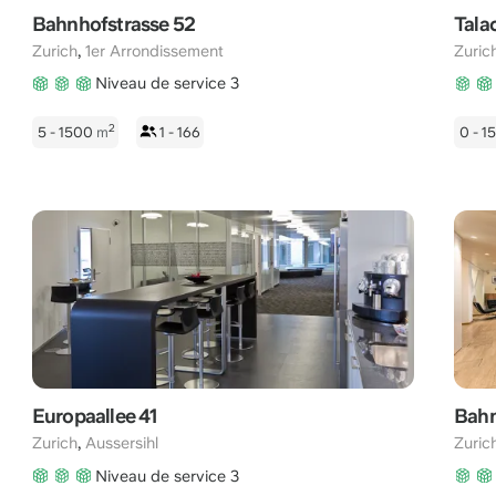
Bahnhofstrasse 52
Tala
,
Zurich
1er Arrondissement
Zuric
Niveau de service 3
2
5 - 1500
m
1 - 166
0 - 
Europaallee 41
Bahn
,
Zurich
Aussersihl
Zuric
Niveau de service 3