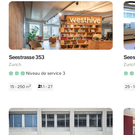
Seestrasse 353
Sees
Zurich
Zuric
Niveau de service 3
2
15 - 250
m
1 - 27
25 -