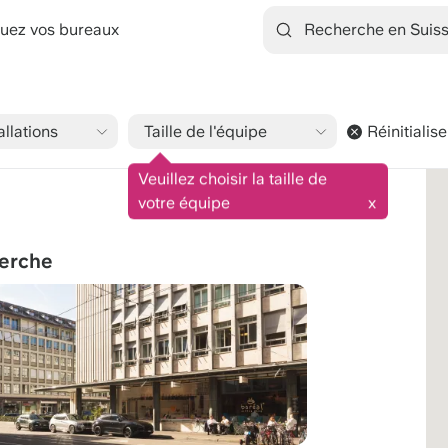
uez vos bureaux
allations
Taille de l'équipe
Réinitialiser
9.1/10
1545 avis
Veuillez choisir la taille de
votre équipe
x
herche