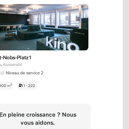
t-Nobs-Platz 1
,
h
Aussersihl
Niveau de service 2
2
2000
m
1 - 222
En pleine croissance ? Nous
vous aidons.