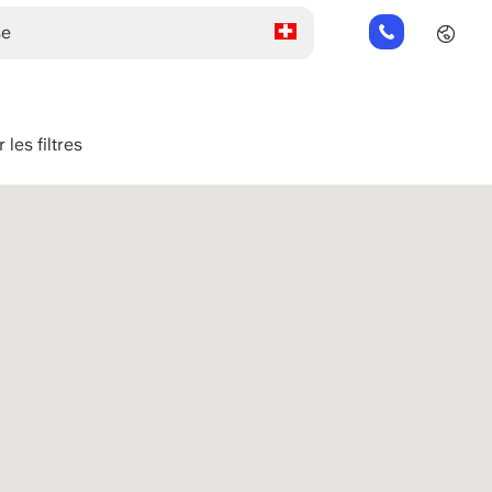
+49
151
26184223
 les filtres