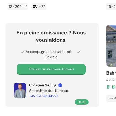
2
12 - 200
m
1 - 22
15 - 
En pleine croissance ? Nous
vous aidons.
Accompagnement sans frais
Flexible
Trouver un nouveau bureau
Bahn
Zuric
Christian Geiling
Spécialiste des bureaux
+49 151 26184223
5 - 6
online