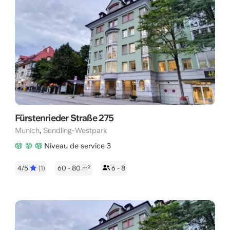
Fürstenrieder Straße 275
,
Munich
Sendling-Westpark
Niveau de service 3
2
4/5
(1)
60 - 80
m
6 - 8