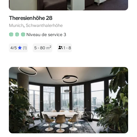
Theresienhöhe 28
,
Munich
Schwanthalerhöhe
Niveau de service 3
2
4/5
(1)
5 - 80
m
1 - 8