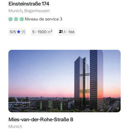
Einsteinstraße 174
,
Munich
Bogenhausen
Niveau de service 3
2
5/5
(1)
5 - 1500
m
1 - 166
Mies-van-der-Rohe-Straße 8
Munich