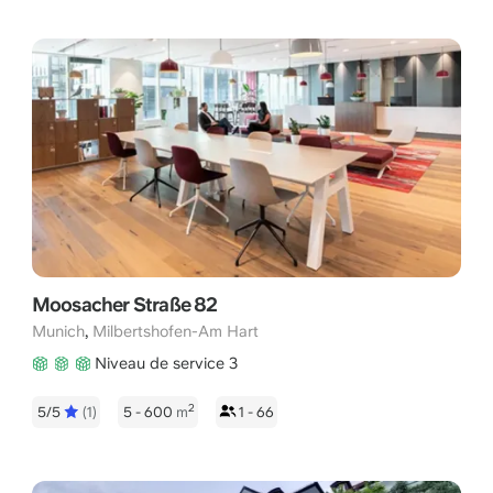
Moosacher Straße 82
,
Munich
Milbertshofen-Am Hart
Niveau de service 3
2
5/5
(1)
5 - 600
m
1 - 66