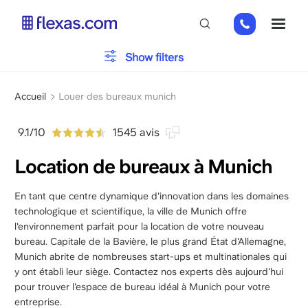
Aller
+49
ME
au
151
contenu
26184223
principal
Typologie du bureau
Show filters
Fil
Parking
Accueil
Louer des bureaux munich
d'Ariane
9.1/10
1545 avis
Installations
Location de bureaux à Munich
En tant que centre dynamique d'innovation dans les domaines
Veuillez choisir la taille de votre équipe
x
technologique et scientifique, la ville de Munich offre
l'environnement parfait pour la location de votre nouveau
bureau. Capitale de la Bavière, le plus grand État d'Allemagne,
Munich abrite de nombreuses start-ups et multinationales qui
y ont établi leur siège. Contactez nos experts dès aujourd'hui
pour trouver l'espace de bureau idéal à Munich pour votre
entreprise.