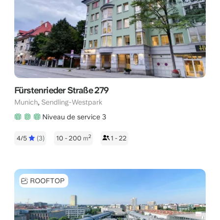
Fürstenrieder Straße 279
,
Munich
Sendling-Westpark
Niveau de service 3
2
4/5
(3)
10 - 200
m
1 - 22
ROOFTOP