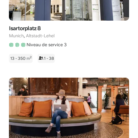
Isartorplatz 8
,
Munich
Altstadt-Lehel
Niveau de service 3
2
13 - 350
m
1 - 38