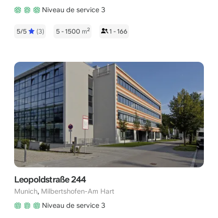
Niveau de service 3
2
5/5
(3)
5 - 1500
m
1 - 166
Leopoldstraße 244
,
Munich
Milbertshofen-Am Hart
Niveau de service 3