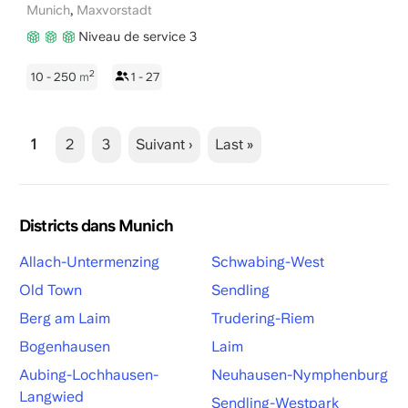
,
Munich
Maxvorstadt
Niveau de service 3
2
10 - 250
m
1 - 27
1
2
3
Suivant ›
Last »
Districts dans Munich
Allach-Untermenzing
Schwabing-West
Old Town
Sendling
Berg am Laim
Trudering-Riem
Bogenhausen
Laim
Aubing-Lochhausen-
Neuhausen-Nymphenburg
Langwied
Sendling-Westpark