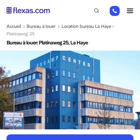
Aller
+31
M
au
85
contenu
066
principal
Fil
Accueil
Bureau à louer
Location bureau La Haye
23
d'Ariane
Platinaweg 25
93
Bureau à louer: Platinaweg 25, La Haye