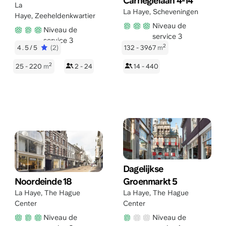
Carnegielaan 4-14
La
La Haye
,
Scheveningen
Haye
,
Zeeheldenkwartier
Niveau de
Niveau de
service 3
service 3
2
4.5/5
(2)
132 - 3967
m
2
25 - 220
m
2 - 24
14 - 440
Dagelijkse
Noordeinde 18
Groenmarkt 5
La Haye
,
The Hague
La Haye
,
The Hague
Center
Center
Niveau de
Niveau de