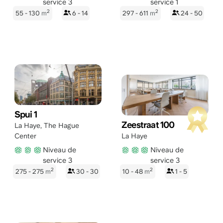
service 3
service 1
2
2
55 - 130
m
6 - 14
297 - 611
m
24 - 50
Spui 1
Zeestraat 100
La Haye
,
The Hague
Center
La Haye
Niveau de
Niveau de
service 3
service 3
2
2
275 - 275
m
30 - 30
10 - 48
m
1 - 5