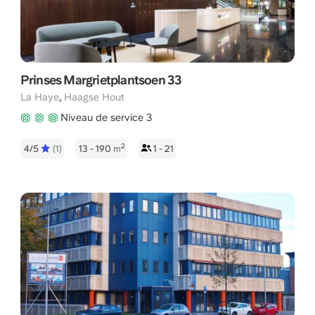
Prinses Margrietplantsoen 33
,
La Haye
Haagse Hout
Niveau de service 3
2
4/5
(1)
13 - 190
m
1 - 21