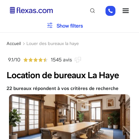
Aller
+31
ME
au
85
contenu
066
principal
Typologie du bureau
Show filters
23
93
Fil
Parking
Accueil
Louer des bureaux la haye
d'Ariane
9.1/10
1545 avis
Installations
Location de bureaux La Haye
22 bureaux répondent à vos critères de recherche
Veuillez choisir la taille de votre équipe
x