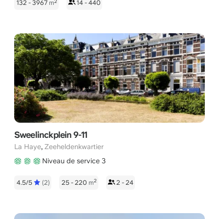
2
132 - 3967
m
14 - 440
Sweelinckplein 9-11
,
La Haye
Zeeheldenkwartier
Niveau de service 3
2
4.5/5
(2)
25 - 220
m
2 - 24