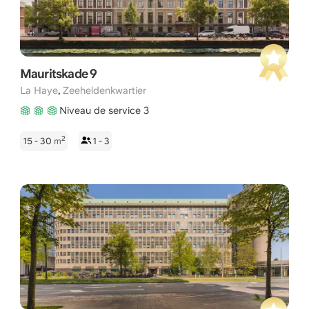
Mauritskade 9
,
La Haye
Zeeheldenkwartier
Niveau de service 3
2
15 - 30
m
1 - 3