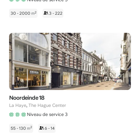
2
30 - 2000
m
3 - 222
Noordeinde 18
,
La Haye
The Hague Center
Niveau de service 3
2
55 - 130
m
6 - 14