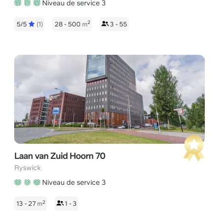
Niveau de service 3
2
5/5
(1)
28 - 500
m
3 - 55
Laan van Zuid Hoorn 70
Ryswick
Niveau de service 3
2
13 - 27
m
1 - 3