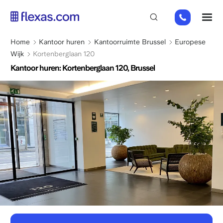
Overslaan
02
M
en
808
naar
65
de
Kruimelpad
Home
Kantoor huren
Kantoorruimte Brussel
Europese
98
inhoud
Wijk
Kortenberglaan 120
gaan
Kantoor huren: Kortenberglaan 120, Brussel