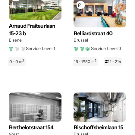
Arnaud Fraiteurlaan
15-23 b
Belliardstraat 40
Elsene
Brussel
Service Level 1
Service Level 3
2
2
0 - 0
m
15 - 1950
m
1 - 216
Berthelotstraat 154
Bischoffsheimlaan 15
Vorst
Brussel