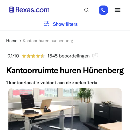
Overslaan
+49
ME
en
151
naar
26184223
de
Type kantoor
Show filters
inhoud
gaan
Kruimelpad
Parkeren
Home
Kantoor huren huenenberg
9.1/10
1545 beoordelingen
Voorzieningen
Kantoorruimte huren Hünenberg
1 kantoorlocatie voldoet aan de zoekcriteria
Kies je teamgrootte
x