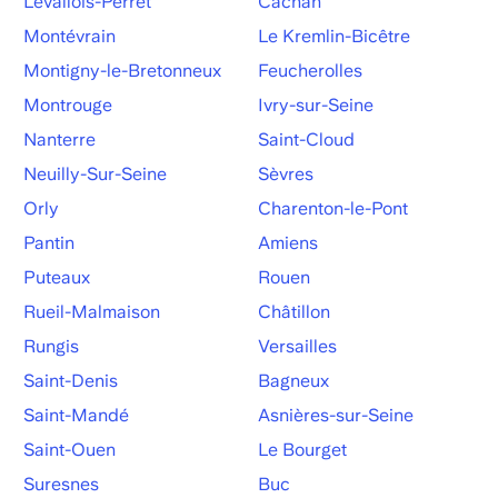
Levallois-Perret
Cachan
Montévrain
Le Kremlin-Bicêtre
Montigny-le-Bretonneux
Feucherolles
Montrouge
Ivry-sur-Seine
Nanterre
Saint-Cloud
Neuilly-Sur-Seine
Sèvres
Orly
Charenton-le-Pont
Pantin
Amiens
Puteaux
Rouen
Rueil-Malmaison
Châtillon
Rungis
Versailles
Saint-Denis
Bagneux
Saint-Mandé
Asnières-sur-Seine
Saint-Ouen
Le Bourget
Suresnes
Buc