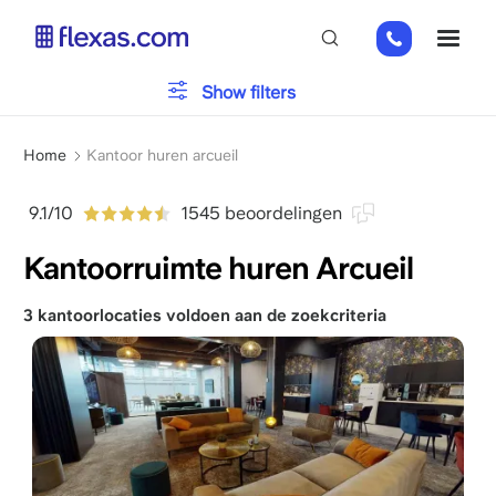
Overslaan
01
ME
en
82
naar
88
de
Type kantoor
Show filters
89
inhoud
80
gaan
Kruimelpad
Parkeren
Home
Kantoor huren arcueil
9.1/10
1545 beoordelingen
Voorzieningen
Kantoorruimte huren Arcueil
3 kantoorlocaties voldoen aan de zoekcriteria
Kies je teamgrootte
x