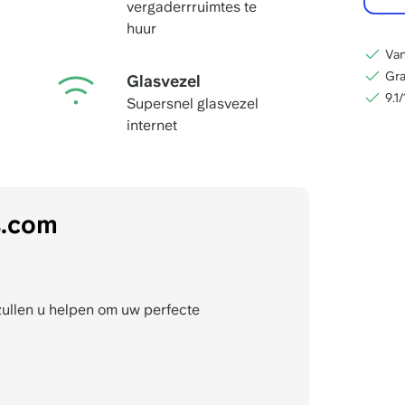
vergaderrruimtes te
huur
Van
Gra
Glasvezel
9.1
Supersnel glasvezel
internet
s.com
zullen u helpen om uw perfecte