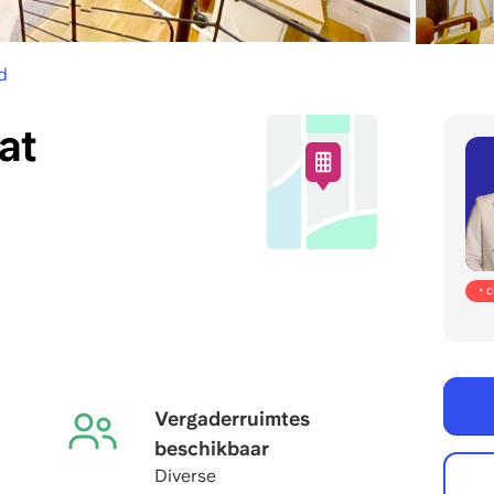
d
at
• 
Vergaderruimtes
beschikbaar
Diverse