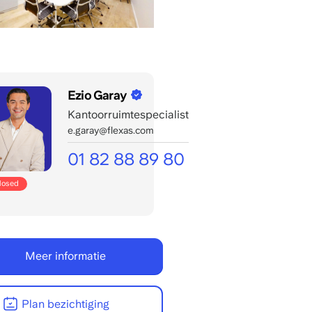
Ezio Garay
Kantoorruimtespecialist
e.garay@flexas.com
01 82 88 89 80
Mon/fri
closed
bereikbaar:
8:00
-
22:00
Meer informatie
CET
Plan bezichtiging