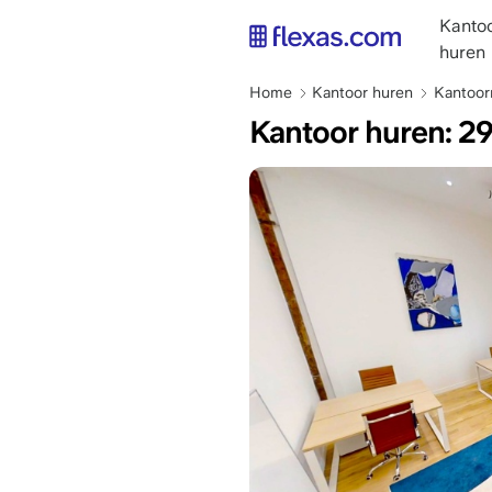
Overslaan
main
Kantoo
en
naviga
huren
naar
NL
de
Kruimelpad
Home
Kantoor huren
Kantoorr
inhoud
Kantoor huren: 29
gaan