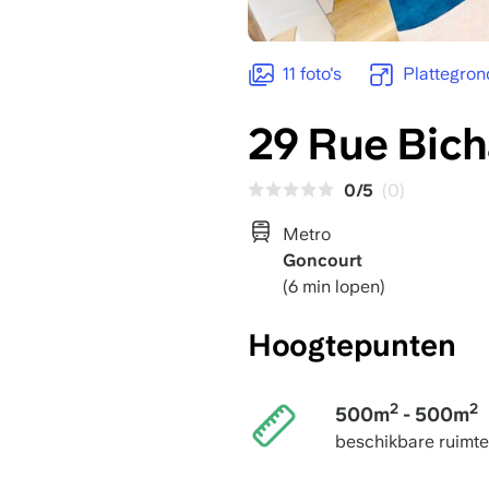
11 foto's
Plattegron
29 Rue Bich
0/5
(0)
Metro
Goncourt
(6 min lopen)
Hoogtepunten
2
2
500m
- 500m
beschikbare ruimte