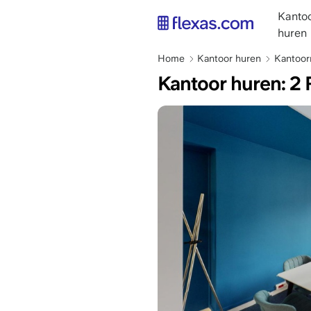
Overslaan
main
Kantoo
en
naviga
huren
naar
NL
de
Kruimelpad
Home
Kantoor huren
Kantoorr
inhoud
Kantoor huren: 2 
gaan