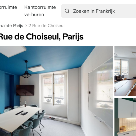
rruimte
Kantoorruimte
tion
verhuren
uimte Parijs
2 Rue de Choiseul
Rue de Choiseul, Parijs