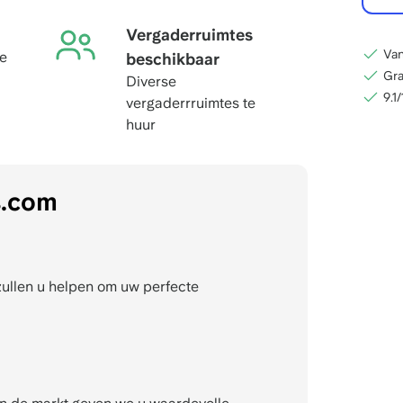
Vergaderruimtes
Van
te
beschikbaar
Gra
Diverse
9.1
vergaderrruimtes te
huur
s.com
zullen u helpen om uw perfecte