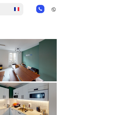
01
82
88
89
80