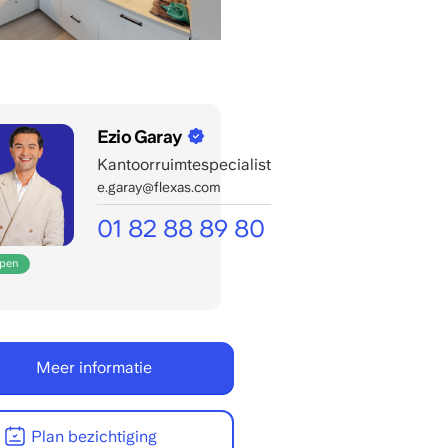
Ezio Garay
Kantoorruimtespecialist
e.garay@flexas.com
01 82 88 89 80
Vandaag
open
bereikbaar
tot
22:00h
uur.
Meer informatie
Plan bezichtiging