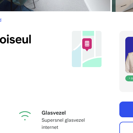
d
oiseul
• 
Glasvezel
Supersnel glasvezel
internet