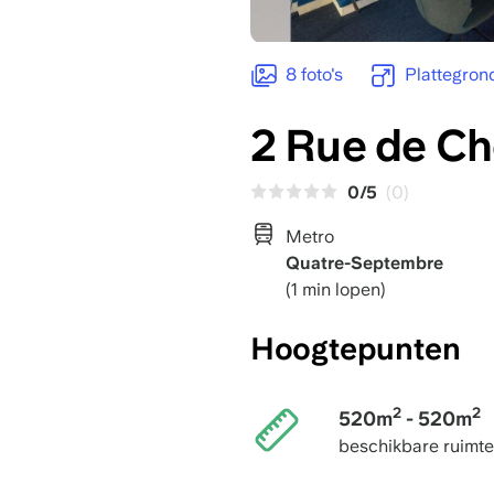
8 foto's
Plattegron
2 Rue de Ch
0/5
(0)
Metro
Quatre-Septembre
(1 min lopen)
Hoogtepunten
2
2
520m
- 520m
beschikbare ruimte