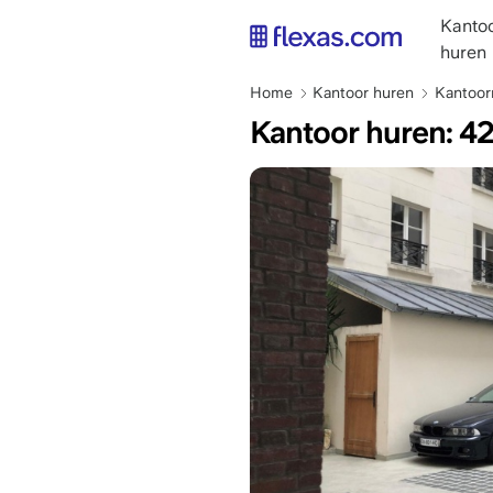
Overslaan
main
Kantoo
en
naviga
huren
naar
NL
de
Kruimelpad
Home
Kantoor huren
Kantoorr
inhoud
Kantoor huren: 42
gaan