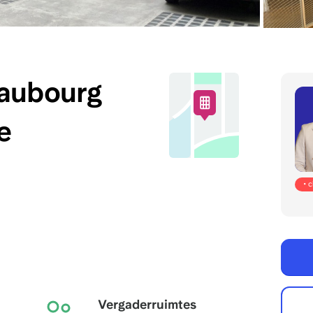
Faubourg
e
• 
Vergaderruimtes