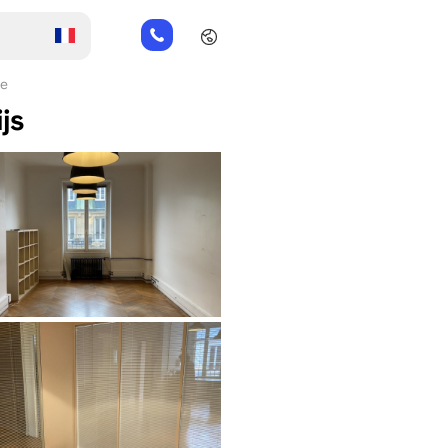
01
82
88
re
89
js
80