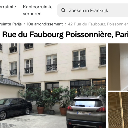
rruimte
Kantoorruimte
tion
verhuren
uimte Parijs
10e arrondissement
42 Rue du Faubourg Poissonniè
 Rue du Faubourg Poissonnière, Pari