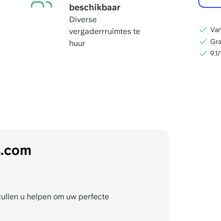
beschikbaar
Diverse
Van
vergaderrruimtes te
Gra
huur
9.1
s.com
zullen u helpen om uw perfecte