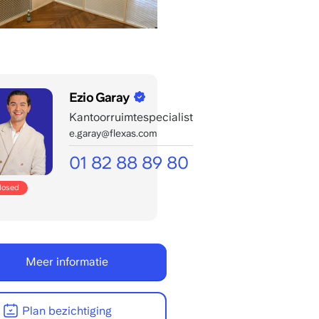
Ezio Garay
Kantoorruimtespecialist
e.garay@flexas.com
01 82 88 89 80
Mon/fri
closed
bereikbaar:
8:00
-
22:00
Meer informatie
CET
Plan bezichtiging