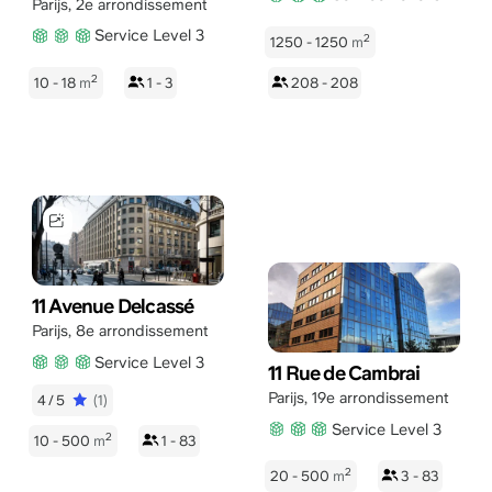
Parijs
,
2e arrondissement
Service Level 3
2
1250 - 1250
m
2
10 - 18
m
1 - 3
208 - 208
11 Avenue Delcassé
Parijs
,
8e arrondissement
Service Level 3
11 Rue de Cambrai
Parijs
,
19e arrondissement
4/5
(1)
Service Level 3
2
10 - 500
m
1 - 83
2
20 - 500
m
3 - 83