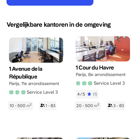
Vergelijkbare kantoren in de omgeving
1 Cour du Havre
1 Avenue de la
Parijs
,
8e arrondissement
République
Service Level 3
Parijs
,
11e arrondissement
Service Level 3
4/5
(1)
2
2
10 - 500
m
1 - 83
20 - 500
m
3 - 83