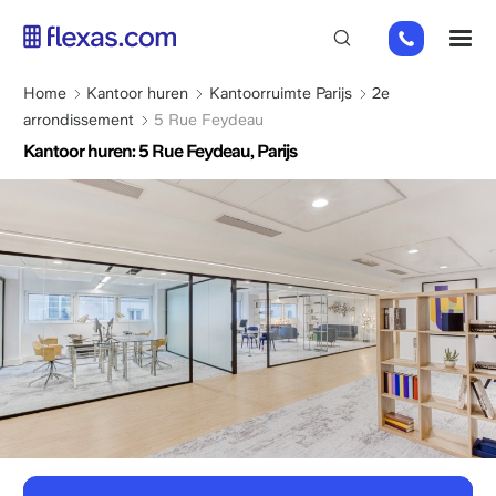
Overslaan
01
M
en
82
naar
88
de
Kruimelpad
Home
Kantoor huren
Kantoorruimte Parijs
2e
89
inhoud
arrondissement
5 Rue Feydeau
80
gaan
Kantoor huren: 5 Rue Feydeau, Parijs