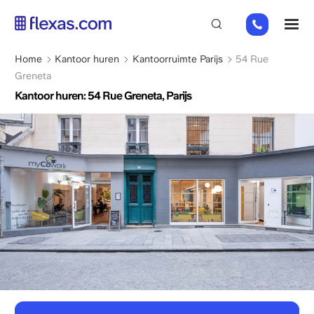
Overslaan
01
M
en
82
naar
88
de
Kruimelpad
Home
Kantoor huren
Kantoorruimte Parijs
54 Rue
89
inhoud
Greneta
80
gaan
Kantoor huren: 54 Rue Greneta, Parijs