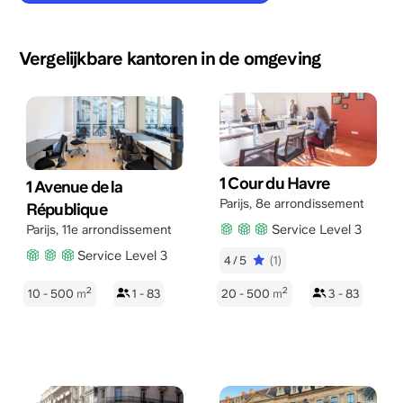
Vergelijkbare kantoren in de omgeving
1 Cour du Havre
1 Avenue de la
Parijs
,
8e arrondissement
République
Service Level 3
Parijs
,
11e arrondissement
Service Level 3
4/5
(1)
2
2
10 - 500
m
1 - 83
20 - 500
m
3 - 83