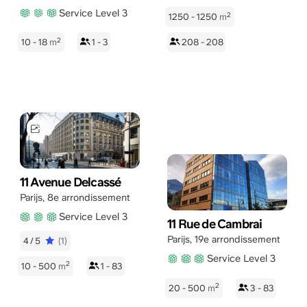
Service Level 3
2
1250 - 1250
m
2
10 - 18
m
1 - 3
208 - 208
11 Avenue Delcassé
Parijs
,
8e arrondissement
Service Level 3
11 Rue de Cambrai
Parijs
,
19e arrondissement
4/5
(1)
Service Level 3
2
10 - 500
m
1 - 83
2
20 - 500
m
3 - 83