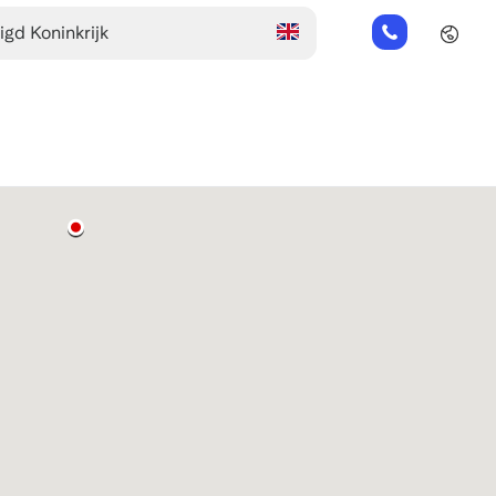
+44
(0)
2045
769352