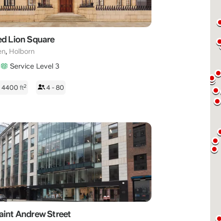
ed Lion Square
,
en
Holborn
Service Level 3
2
- 4400
ft
4 - 80
aint Andrew Street