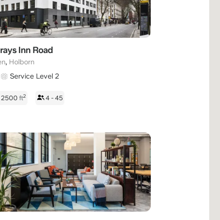
rays Inn Road
,
en
Holborn
Service Level 2
2
- 2500
ft
4 - 45