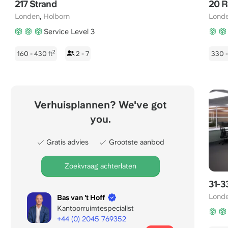
217 Strand
20 R
,
Londen
Holborn
Lond
Service Level 3
2
160 - 430
ft
2 - 7
330 -
Verhuisplannen? We've got
you.
Gratis advies
Grootste aanbod
Zoekvraag achterlaten
31-3
Lond
Bas van 't Hoff
Kantoorruimtespecialist
+44 (0) 2045 769352