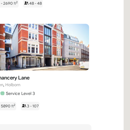
2
 - 2690
ft
48 - 48
hancery Lane
,
en
Holborn
Service Level 3
2
- 5890
ft
3 - 107