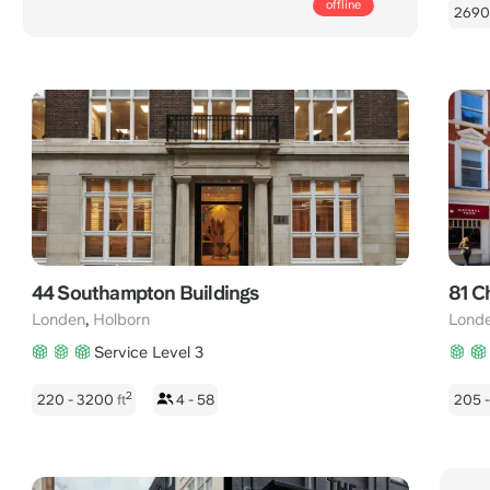
Mon/fri
offline
2690
bereikbaar:
8:00
-
22:00
CET
44 Southampton Buildings
81 C
,
Londen
Holborn
Lond
Service Level 3
2
220 - 3200
ft
4 - 58
205 