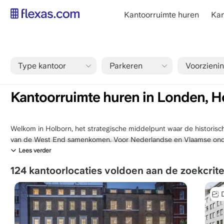
Overslaan
main
Kantoorruimte huren
Kan
en
navigation
naar
NL
de
inhoud
Type kantoor
Parkeren
Voorzieni
gaan
Kruimelpad
Home
Londen
Kantoorruimte huren in Londen, Holborn
Kantoorruimte huren in Londen, H
Welkom in Holborn, het strategische middelpunt waar de historisch
van de West End samenkomen. Voor Nederlandse en Vlaamse on
Londen
, biedt Holborn een uiterst centrale en professionele locat
Lees verder
juridische hart van de stad, maar is tegenwoordig ook een favorie
124 kantoorlocaties voldoen aan de zoekcrite
academische top. Een kantoor in Holborn biedt de perfecte balans 
en de dynamische energie van de creatieve sector.