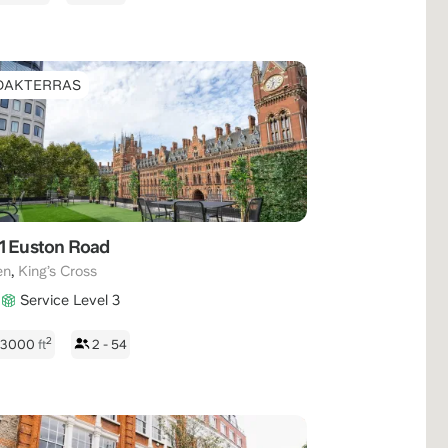
DAKTERRAS
1 Euston Road
,
en
King’s Cross
Service Level 3
2
- 3000
ft
2 - 54