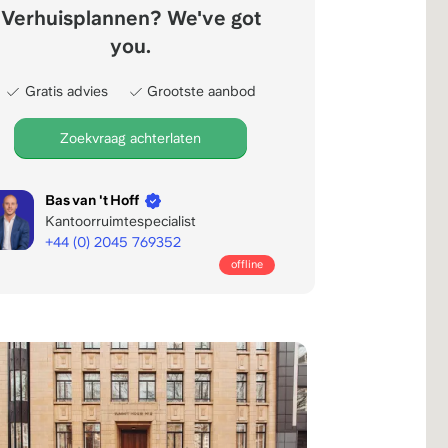
Verhuisplannen? We've got
you.
Gratis advies
Grootste aanbod
Zoekvraag achterlaten
Bas van 't Hoff
Kantoorruimtespecialist
+44 (0) 2045 769352
Mon/fri
offline
bereikbaar:
8:00
-
22:00
CET