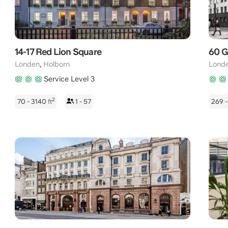
14-17 Red Lion Square
60 G
,
Londen
Holborn
Lond
Service Level 3
2
70 - 3140
ft
1 - 57
269 