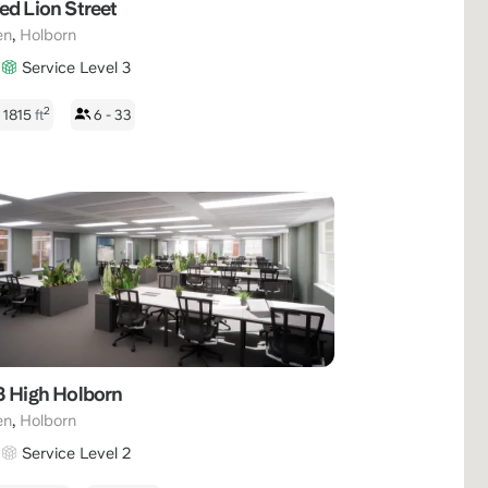
ed Lion Street
,
en
Holborn
Service Level 3
2
 1815
ft
6 - 33
3 High Holborn
,
en
Holborn
Service Level 2