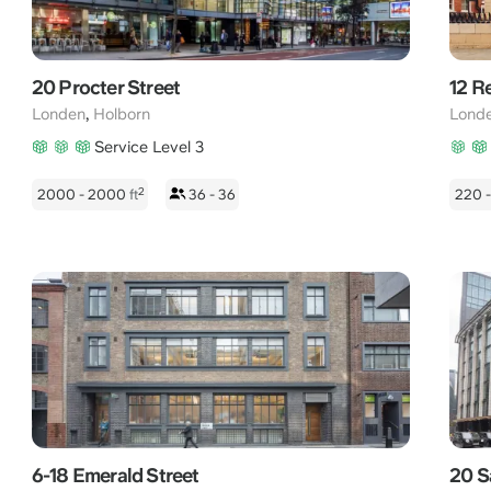
20 Procter Street
12 R
,
Londen
Holborn
Lond
Service Level 3
2
2000 - 2000
ft
36 - 36
220 
6-18 Emerald Street
20 S