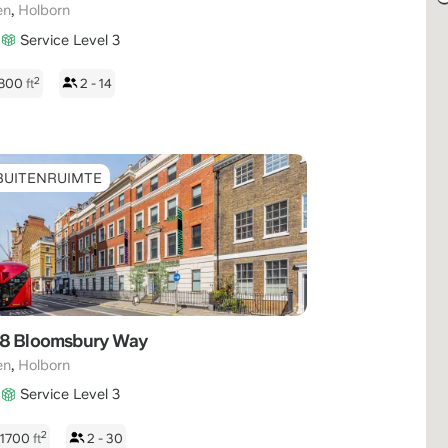
,
en
Holborn
Service Level 3
2
 800
ft
2 - 14
BUITENRUIMTE
8 Bloomsbury Way
,
en
Holborn
Service Level 3
2
 1700
ft
2 - 30