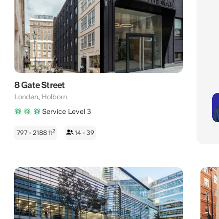
8 Gate Street
,
Londen
Holborn
Service Level 3
2
797 - 2188
ft
14 - 39