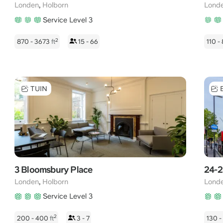
,
Londen
Holborn
Lond
Service Level 3
2
870 - 3673
ft
15 - 66
110 -
TUIN
3 Bloomsbury Place
24-2
,
Londen
Holborn
Lond
Service Level 3
2
200 - 400
ft
3 - 7
130 -