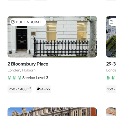
BUITENRUIMTE
2 Bloomsbury Place
29-3
,
Londen
Holborn
Lond
Service Level 3
2
250 - 5480
ft
4 - 99
150 