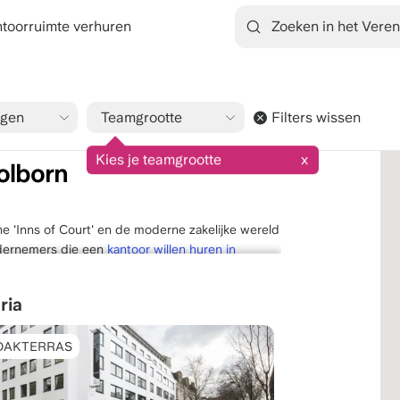
toorruimte verhuren
ngen
Teamgrootte
Filters wissen
9.1/10
1545 beoordelingen
Kies je teamgrootte
x
olborn
e 'Inns of Court' en de moderne zakelijke wereld
dernemers die een
kantoor willen huren in
ie. De wijk staat van oudsher bekend als het
te plek voor tech-bedrijven, mediabureaus en de
ria
tussen de formele uitstraling van de advocatuur
DAKTERRAS