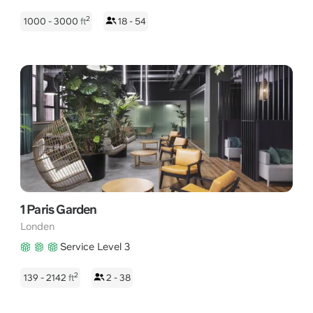
2
1000 - 3000
ft
18 - 54
1 Paris Garden
Londen
Service Level 3
2
139 - 2142
ft
2 - 38