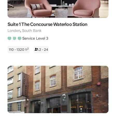
Suite 1 The Concourse Waterloo Station
,
Londen
South Bank
Service Level 3
2
110 - 1320
ft
2 - 24