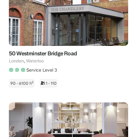
een puur forensengebied naar een gewilde zakelijke
bestemming waar grote namen in de media, technologie en
gezondheidszorg hun thuisbasis hebben gevonden. Een
kantoor in Waterloo biedt uw bedrijf direct prestige en een
bereikbaarheid die bijna nergens anders in de stad te evenaren
is.
50 Westminster Bridge Road
,
Londen
Waterloo
Service Level 3
2
90 - 6100
ft
1 - 110