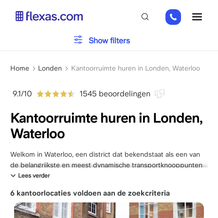
Overslaan
+44
ME
en
(0)
naar
2045
de
Type kantoor
Show filters
769352
inhoud
gaan
Kruimelpad
Parkeren
Home
Londen
Kantoorruimte huren in Londen, Waterloo
9.1/10
1545 beoordelingen
Voorzieningen
Kantoorruimte huren in Londen,
Waterloo
Kies je teamgrootte
x
Welkom in Waterloo, een district dat bekendstaat als een van
de belangrijkste en meest dynamische transportknooppunten
van de Britse hoofdstad. Voor Nederlandse en Vlaamse
Lees verder
ondernemers die een
kantoor willen huren in Londen
, biedt
6 kantoorlocaties voldoen aan de zoekcriteria
Waterloo een ongekende centrale ligging aan de zuidoever van
de Theems. De wijk is de laatste jaren getransformeerd van