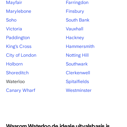
Mayfair
Farringdon
Marylebone
Finsbury
Soho
South Bank
Victoria
Vauxhall
Paddington
Hackney
King’s Cross
Hammersmith
City of London
Notting Hill
Holborn
Southwark
Shoreditch
Clerkenwell
Waterloo
Spitalfields
Canary Wharf
Westminster
Waarom Waterloo de ideale uitvalsbasis is